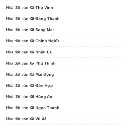
Nhà đất bán
Xã Thọ Vinh
Nhà đất bán
Xã Đồng Thanh
Nhà đất bán
Xã Song Mai
Nhà đất bán
Xã Chính Nghĩa
Nhà đất bán
Xã Nhân La
Nhà đất bán
Xã Phú Thịnh
Nhà đất bán
Xã Mai Động
Nhà đất bán
Xã Đức Hợp
Nhà đất bán
Xã Hùng An
Nhà đất bán
Xã Ngọc Thanh
Nhà đất bán
Xã Vũ Xá