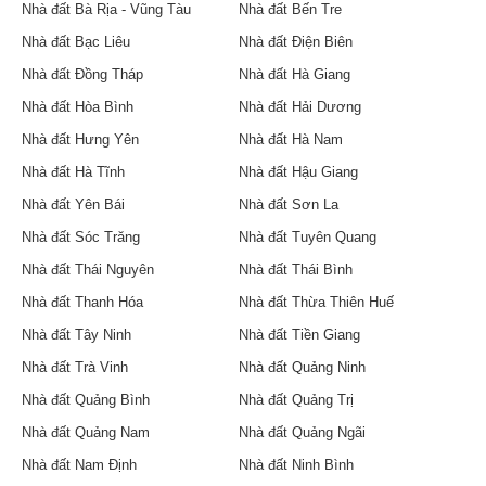
Nhà đất Bà Rịa - Vũng Tàu
Nhà đất Bến Tre
Nhà đất Bạc Liêu
Nhà đất Điện Biên
Nhà đất Đồng Tháp
Nhà đất Hà Giang
Nhà đất Hòa Bình
Nhà đất Hải Dương
Nhà đất Hưng Yên
Nhà đất Hà Nam
Nhà đất Hà Tĩnh
Nhà đất Hậu Giang
Nhà đất Yên Bái
Nhà đất Sơn La
Nhà đất Sóc Trăng
Nhà đất Tuyên Quang
Nhà đất Thái Nguyên
Nhà đất Thái Bình
Nhà đất Thanh Hóa
Nhà đất Thừa Thiên Huế
Nhà đất Tây Ninh
Nhà đất Tiền Giang
Nhà đất Trà Vinh
Nhà đất Quảng Ninh
Nhà đất Quảng Bình
Nhà đất Quảng Trị
Nhà đất Quảng Nam
Nhà đất Quảng Ngãi
Nhà đất Nam Định
Nhà đất Ninh Bình