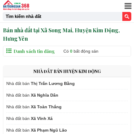
Tìm kiếm nhà đất
Bán nhà đất tại Xã Song Mai, Huyện Kim Động,
Hưng Yên
Danh sách tin đăng
Có
0
bất động sản
NHÀ ĐẤT BÁN HUYỆN KIM ĐỘNG
Nhà đất bán
Thị Trấn Lương Bằng
Nhà đất bán
Xã Nghĩa Dân
Nhà đất bán
Xã Toàn Thắng
Nhà đất bán
Xã Vĩnh Xá
Nhà đất bán
Xã Phạm Ngũ Lão