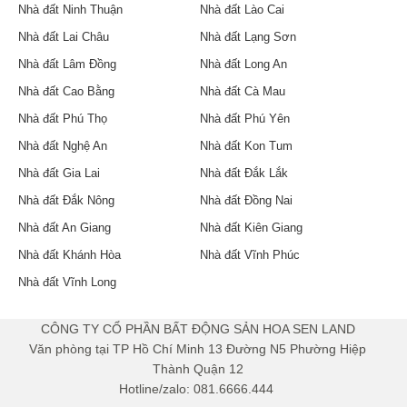
Nhà đất Ninh Thuận
Nhà đất Lào Cai
Nhà đất Lai Châu
Nhà đất Lạng Sơn
Nhà đất Lâm Đồng
Nhà đất Long An
Nhà đất Cao Bằng
Nhà đất Cà Mau
Nhà đất Phú Thọ
Nhà đất Phú Yên
Nhà đất Nghệ An
Nhà đất Kon Tum
Nhà đất Gia Lai
Nhà đất Đắk Lắk
Nhà đất Đắk Nông
Nhà đất Đồng Nai
Nhà đất An Giang
Nhà đất Kiên Giang
Nhà đất Khánh Hòa
Nhà đất Vĩnh Phúc
Nhà đất Vĩnh Long
​CÔNG TY CỔ PHẦN BẤT ĐỘNG SẢN HOA SEN LAND
Văn phòng tại TP Hồ Chí Minh 13 Đường N5 Phường Hiệp
Thành Quận 12
Hotline/zalo: 081.6666.444