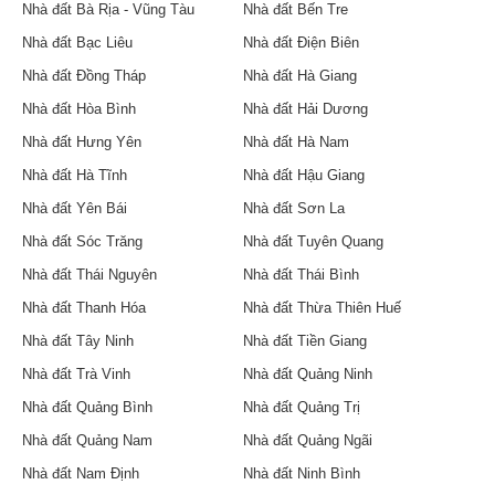
Nhà đất Bà Rịa - Vũng Tàu
Nhà đất Bến Tre
Nhà đất Bạc Liêu
Nhà đất Điện Biên
Nhà đất Đồng Tháp
Nhà đất Hà Giang
Nhà đất Hòa Bình
Nhà đất Hải Dương
Nhà đất Hưng Yên
Nhà đất Hà Nam
Nhà đất Hà Tĩnh
Nhà đất Hậu Giang
Nhà đất Yên Bái
Nhà đất Sơn La
Nhà đất Sóc Trăng
Nhà đất Tuyên Quang
Nhà đất Thái Nguyên
Nhà đất Thái Bình
Nhà đất Thanh Hóa
Nhà đất Thừa Thiên Huế
Nhà đất Tây Ninh
Nhà đất Tiền Giang
Nhà đất Trà Vinh
Nhà đất Quảng Ninh
Nhà đất Quảng Bình
Nhà đất Quảng Trị
Nhà đất Quảng Nam
Nhà đất Quảng Ngãi
Nhà đất Nam Định
Nhà đất Ninh Bình