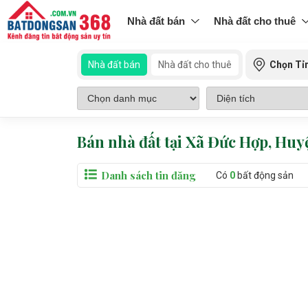
Nhà đất bán
Nhà đất cho thuê
Nhà đất bán
Nhà đất cho thuê
Chọn Tỉ
Bán nhà đất tại Xã Đức Hợp, Hu
Danh sách tin đăng
Có
0
bất động sản