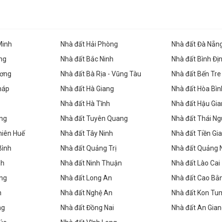
Minh
Nhà đất Hải Phòng
Nhà đất Đà Nẵn
ng
Nhà đất Bắc Ninh
Nhà đất Bình Đị
ương
Nhà đất Bà Rịa - Vũng Tàu
Nhà đất Bến Tre
háp
Nhà đất Hà Giang
Nhà đất Hòa Bìn
Nhà đất Hà Tĩnh
Nhà đất Hậu Gi
ăng
Nhà đất Tuyên Quang
Nhà đất Thái N
hiên Huế
Nhà đất Tây Ninh
Nhà đất Tiền Gi
Bình
Nhà đất Quảng Trị
Nhà đất Quảng
nh
Nhà đất Ninh Thuận
Nhà đất Lào Cai
ng
Nhà đất Long An
Nhà đất Cao Bằ
n
Nhà đất Nghệ An
Nhà đất Kon Tu
ng
Nhà đất Đồng Nai
Nhà đất An Gia