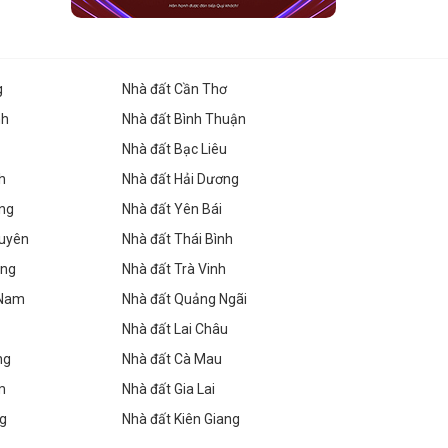
g
Nhà đất Cần Thơ
nh
Nhà đất Bình Thuận
Nhà đất Bạc Liêu
h
Nhà đất Hải Dương
ang
Nhà đất Yên Bái
guyên
Nhà đất Thái Bình
ang
Nhà đất Trà Vinh
 Nam
Nhà đất Quảng Ngãi
Nhà đất Lai Châu
ng
Nhà đất Cà Mau
m
Nhà đất Gia Lai
ng
Nhà đất Kiên Giang