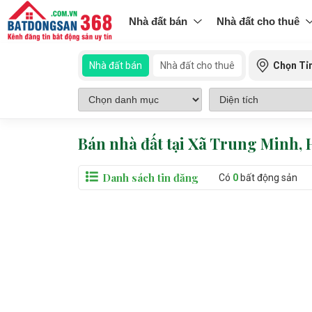
Nhà đất bán
Nhà đất cho thuê
Nhà đất bán
Nhà đất cho thuê
Chọn Tỉ
Bán nhà đất tại Xã Trung Minh,
Danh sách tin đăng
Có
0
bất động sản