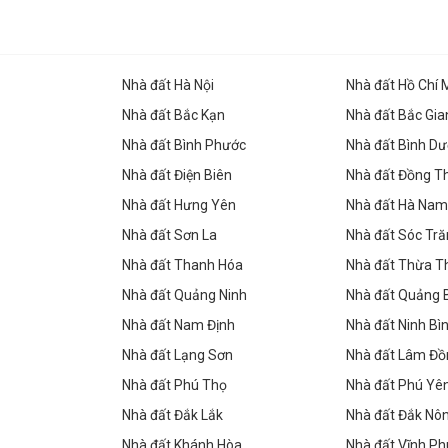
Nhà đất Hà Nội
Nhà đất Hồ Chí 
Nhà đất Bắc Kạn
Nhà đất Bắc Gia
Nhà đất Bình Phước
Nhà đất Bình D
Nhà đất Điện Biên
Nhà đất Đồng T
Nhà đất Hưng Yên
Nhà đất Hà Nam
Nhà đất Sơn La
Nhà đất Sóc Tr
Nhà đất Thanh Hóa
Nhà đất Thừa T
Nhà đất Quảng Ninh
Nhà đất Quảng 
Nhà đất Nam Định
Nhà đất Ninh Bì
Nhà đất Lạng Sơn
Nhà đất Lâm Đồ
Nhà đất Phú Thọ
Nhà đất Phú Yê
Nhà đất Đắk Lắk
Nhà đất Đắk Nô
Nhà đất Khánh Hòa
Nhà đất Vĩnh Ph