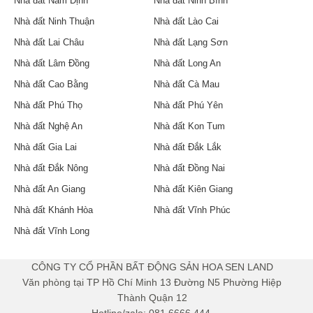
Nhà đất Nam Định
Nhà đất Ninh Bình
Nhà đất Ninh Thuận
Nhà đất Lào Cai
Nhà đất Lai Châu
Nhà đất Lạng Sơn
Nhà đất Lâm Đồng
Nhà đất Long An
Nhà đất Cao Bằng
Nhà đất Cà Mau
Nhà đất Phú Thọ
Nhà đất Phú Yên
Nhà đất Nghệ An
Nhà đất Kon Tum
Nhà đất Gia Lai
Nhà đất Đắk Lắk
Nhà đất Đắk Nông
Nhà đất Đồng Nai
Nhà đất An Giang
Nhà đất Kiên Giang
Nhà đất Khánh Hòa
Nhà đất Vĩnh Phúc
Nhà đất Vĩnh Long
​CÔNG TY CỔ PHẦN BẤT ĐỘNG SẢN HOA SEN LAND
Văn phòng tại TP Hồ Chí Minh 13 Đường N5 Phường Hiệp
Thành Quận 12