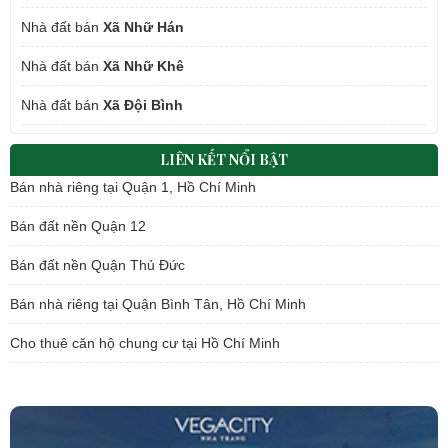
Nhà đất bán
Xã Nhữ Hán
Nhà đất bán
Xã Nhữ Khê
Nhà đất bán
Xã Đội Bình
LIÊN KẾT NỔI BẬT
Bán nhà riêng tại Quận 1, Hồ Chí Minh
Bán đất nền Quận 12
Bán đất nền Quận Thủ Đức
Bán nhà riêng tại Quận Bình Tân, Hồ Chí Minh
Cho thuê căn hộ chung cư tại Hồ Chí Minh