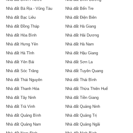
Nhà đất Bà Rịa - Vũng Tàu
Nhà đất Bến Tre
Nhà đất Bạc Liêu
Nhà đất Điện Biên
Nhà đất Đồng Tháp
Nhà đất Hà Giang
Nhà đất Hòa Bình
Nhà đất Hải Dương
Nhà đất Hưng Yên
Nhà đất Hà Nam
Nhà đất Hà Tĩnh
Nhà đất Hậu Giang
Nhà đất Yên Bái
Nhà đất Sơn La
Nhà đất Sóc Trăng
Nhà đất Tuyên Quang
Nhà đất Thái Nguyên
Nhà đất Thái Bình
Nhà đất Thanh Hóa
Nhà đất Thừa Thiên Huế
Nhà đất Tây Ninh
Nhà đất Tiền Giang
Nhà đất Trà Vinh
Nhà đất Quảng Ninh
Nhà đất Quảng Bình
Nhà đất Quảng Trị
Nhà đất Quảng Nam
Nhà đất Quảng Ngãi