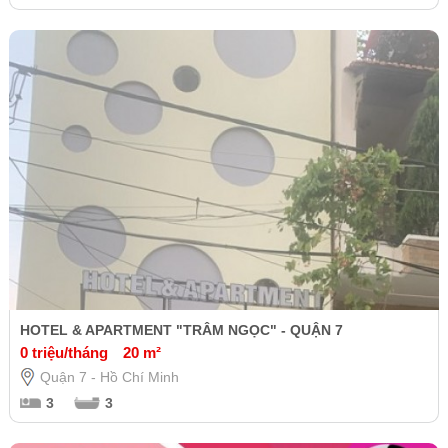
HOTEL & APARTMENT "TRÂM NGỌC" - QUẬN 7
0 triệu/tháng
20 m²
Quận 7 - Hồ Chí Minh
3
3