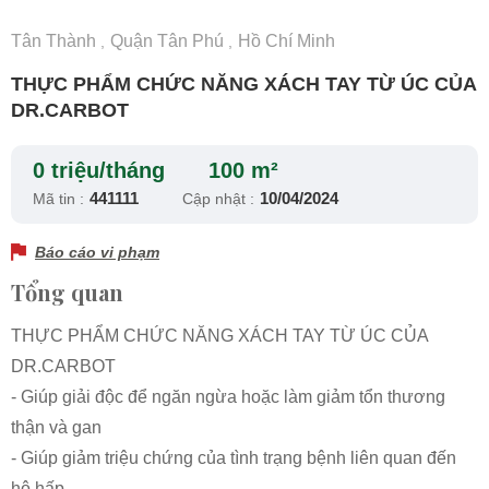
Tân Thành
Quận Tân Phú
Hồ Chí Minh
,
,
THỰC PHẨM CHỨC NĂNG XÁCH TAY TỪ ÚC CỦA
DR.CARBOT
0 triệu/tháng
100 m²
441111
10/04/2024
Mã tin :
Cập nhật :
Báo cáo vi phạm
Tổng quan
THỰC PHẨM CHỨC NĂNG XÁCH TAY TỪ ÚC CỦA
DR.CARBOT
- Giúp giải độc để ngăn ngừa hoặc làm giảm tổn thương
thận và gan
- Giúp giảm triệu chứng của tình trạng bệnh liên quan đến
hô hấp