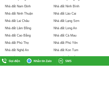
Nhà đất Nam Định
Nhà đất Ninh Bình
Nhà đất Ninh Thuận
Nhà đất Lào Cai
Nhà đất Lai Châu
Nhà đất Lạng Sơn
Nhà đất Lâm Đồng
Nhà đất Long An
Nhà đất Cao Bằng
Nhà đất Cà Mau
Nhà đất Phú Thọ
Nhà đất Phú Yên
Nhà đất Nghệ An
Nhà đất Kon Tum
Nhà đất Gia Lai
Nhà đất Đắk Lắk
Gọi điện
Nhắn tin Zalo
SMS
Nhà đất Đắk Nông
Nhà đất Đồng Nai
Nhà đất An Giang
Nhà đất Kiên Giang
Nhà đất Khánh Hòa
Nhà đất Vĩnh Phúc
Nhà đất Vĩnh Long
​CÔNG TY CỔ PHẦN BẤT ĐỘNG SẢN HOA SEN LAND
Văn phòng tại TP Hồ Chí Minh 13 Đường N5 Phường Hiệp