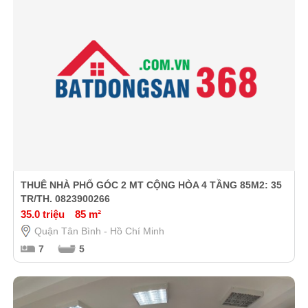
THUÊ NHÀ PHỐ GÓC 2 MT CỘNG HÒA 4 TẦNG 85M2: 35
TR/TH. 0823900266
35.0 triệu
85 m²
Quận Tân Bình - Hồ Chí Minh
7
5