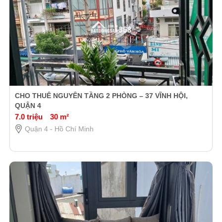
CHO THUÊ NGUYÊN TẦNG 2 PHÒNG – 37 VĨNH HỘI,
QUẬN 4
7.0 triệu
30 m²
Quận 4 - Hồ Chí Minh