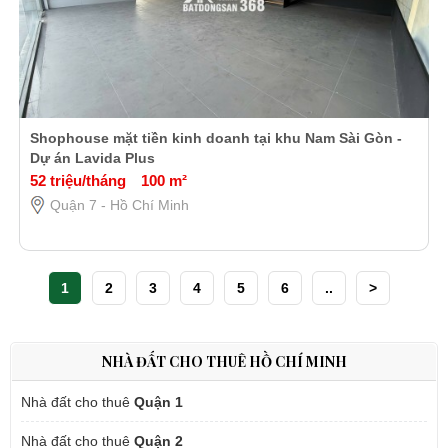
Shophouse mặt tiền kinh doanh tại khu Nam Sài Gòn -
Dự án Lavida Plus
52 triệu/tháng
100 m²
Quận 7 - Hồ Chí Minh
1
2
3
4
5
6
..
>
NHÀ ĐẤT CHO THUÊ HỒ CHÍ MINH
Nhà đất cho thuê
Quận 1
Nhà đất cho thuê
Quận 2