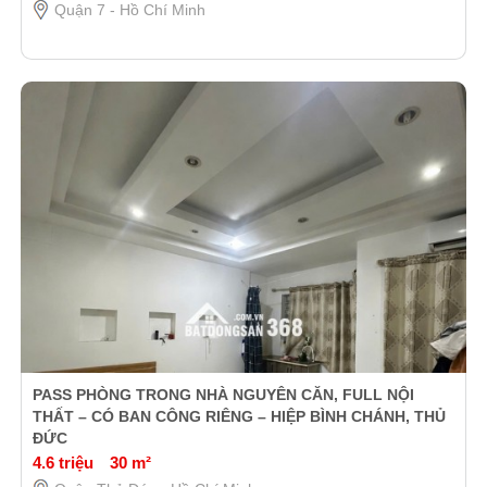
Quận 7 - Hồ Chí Minh
PASS PHÒNG TRONG NHÀ NGUYÊN CĂN, FULL NỘI
THẤT – CÓ BAN CÔNG RIÊNG – HIỆP BÌNH CHÁNH, THỦ
ĐỨC
4.6 triệu
30 m²