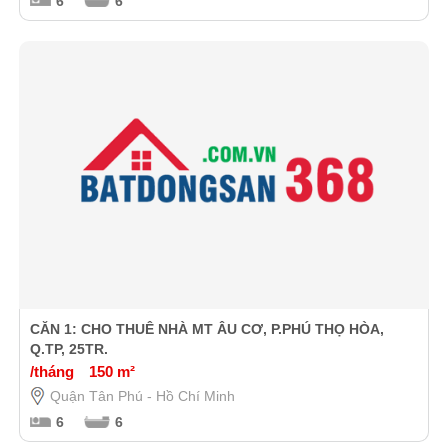
6
6
CĂN 1: CHO THUÊ NHÀ MT ÂU CƠ, P.PHÚ THỌ HÒA,
Q.TP, 25TR.
/tháng
150 m²
Quận Tân Phú - Hồ Chí Minh
6
6