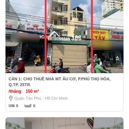
CĂN 1: CHO THUÊ NHÀ MT ÂU CƠ, P.PHÚ THỌ HÒA,
Q.TP, 25TR.
/tháng
150 m²
Quận Tân Phú - Hồ Chí Minh
6
6