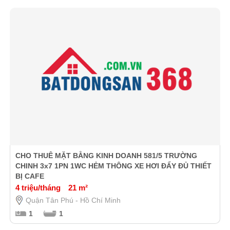
CHO THUÊ MẶT BẰNG KINH DOANH 581/5 TRƯỜNG
CHINH 3x7 1PN 1WC HẺM THÔNG XE HƠI ĐẨY ĐỦ THIẾT
BỊ CAFE
4 triệu/tháng
21 m²
Quận Tân Phú - Hồ Chí Minh
1
1