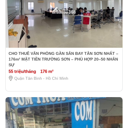
CHO THUÊ VĂN PHÒNG GẦN SÂN BAY TÂN SƠN NHẤT –
176m² MẶT TIỀN TRƯỜNG SƠN – PHÙ HỢP 20–50 NHÂN
SỰ
55 triệu/tháng
176 m²
Quận Tân Bình - Hồ Chí Minh