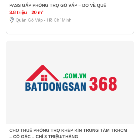
PASS GẤP PHÒNG TRỌ GÒ VẤP – DO VỀ QUÊ
3.8 triệu
20 m²
Quận Gò Vấp - Hồ Chí Minh
CHO THUÊ PHÒNG TRỌ KHÉP KÍN TRUNG TÂM TP.HCM
– CÓ GÁC – CHỈ 3 TRIỆU/THÁNG