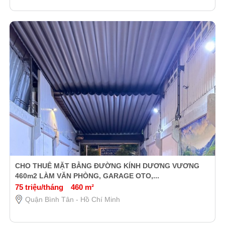
CHO THUÊ MẶT BẰNG ĐƯỜNG KÍNH DƯƠNG VƯƠNG
460m2 LÀM VĂN PHÒNG, GARAGE OTO,...
75 triệu/tháng
460 m²
Quận Bình Tân - Hồ Chí Minh