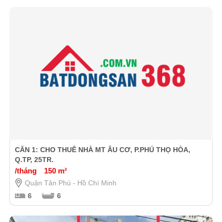
CĂN 1: CHO THUÊ NHÀ MT ÂU CƠ, P.PHÚ THỌ HÒA,
Q.TP, 25TR.
/tháng
150 m²
Quận Tân Phú - Hồ Chí Minh
6
6