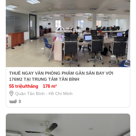
THUÊ NGAY VĂN PHÒNG PHẨM GẦN SÂN BAY VỚI
176M2 TẠI TRUNG TÂM TÂN BÌNH
55 triệu/tháng
176 m²
Quận Tân Bình - Hồ Chí Minh
3