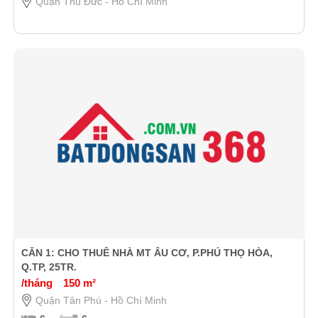
Quận Thủ Đức - Hồ Chí Minh
CĂN 1: CHO THUÊ NHÀ MT ÂU CƠ, P.PHÚ THỌ HÒA,
Q.TP, 25TR.
/tháng
150 m²
Quận Tân Phú - Hồ Chí Minh