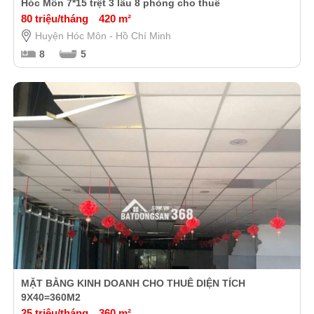
Hóc Môn 7*15 trệt 3 lầu 8 phòng cho thuê
80 triệu/tháng
420 m²
Huyện Hóc Môn - Hồ Chí Minh
8
5
MẶT BẰNG KINH DOANH CHO THUÊ DIỆN TÍCH
9X40=360M2
25 triệu/tháng
360 m²