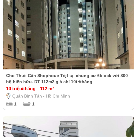
Cho Thuê Căn Shophoue Trệt tại chung cư 6block với 800
hộ hiện hữu. DT 112m2 giá chỉ 10tr/tháng
10 triệu/tháng
112 m²
Quận Bình Tân - Hồ Chí Minh
1
1