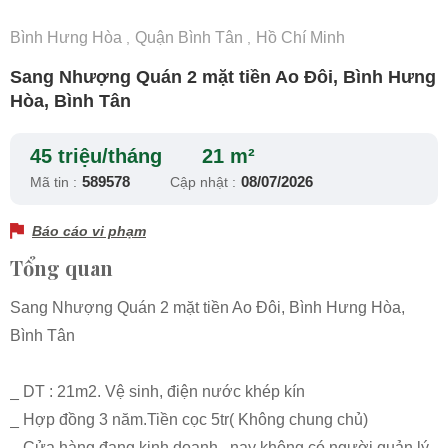
Bình Hưng Hòa
Quận Bình Tân
Hồ Chí Minh
,
,
Sang Nhượng Quán 2 mặt tiền Ao Đôi, Bình Hưng
Hòa, Bình Tân
45 triệu/tháng
21 m²
589578
08/07/2026
Mã tin :
Cập nhật :
Báo cáo vi phạm
Tổng quan
Sang Nhượng Quán 2 mặt tiền Ao Đôi, Bình Hưng Hòa,
Bình Tân
_ DT : 21m2. Vệ sinh, điện nước khép kín
_ Hợp đồng 3 năm.Tiền cọc 5tr( Không chung chủ)
_ Cửa hàng đang kinh doanh , nay không có người quản lý