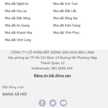
Nhà đất Nghệ An
Nhà đất Kon Tum
Nhà đất Gia Lai
Nhà đất Đắk Lắk
Nhà đất Đắk Nông
Nhà đất Đồng Nai
Nhà đất An Giang
Nhà đất Kiên Giang
Nhà đất Khánh Hòa
Nhà đất Vĩnh Phúc
Nhà đất Vĩnh Long
​CÔNG TY CỔ PHẦN BẤT ĐỘNG SẢN HOA SEN LAND
Văn phòng tại TP Hồ Chí Minh 13 Đường N5 Phường Hiệp
Thành Quận 12
Hotline/zalo: 081.6666.444
Đăng tin bất động sản
Đất đồng xoài
MẠNG XÃ HỘI