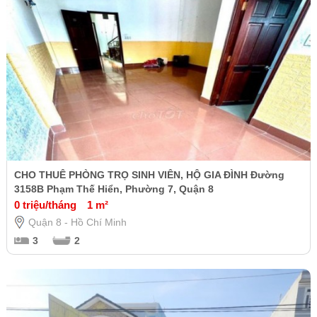
CHO THUÊ PHÒNG TRỌ SINH VIÊN, HỘ GIA ĐÌNH Đường
3158B Phạm Thế Hiển, Phường 7, Quận 8
0 triệu/tháng
1 m²
Quận 8 - Hồ Chí Minh
3
2