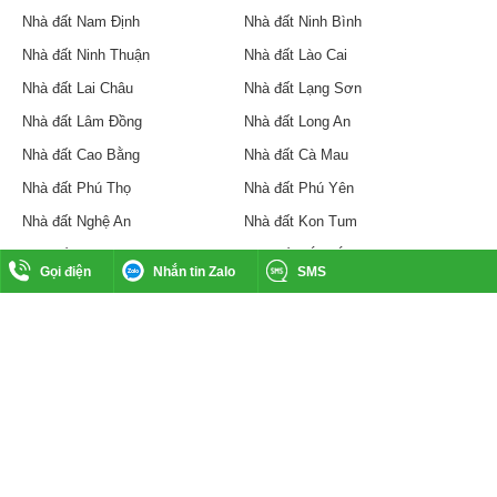
Nhà đất Nam Định
Nhà đất Ninh Bình
Nhà đất Ninh Thuận
Nhà đất Lào Cai
Nhà đất Lai Châu
Nhà đất Lạng Sơn
Nhà đất Lâm Đồng
Nhà đất Long An
Nhà đất Cao Bằng
Nhà đất Cà Mau
Nhà đất Phú Thọ
Nhà đất Phú Yên
Nhà đất Nghệ An
Nhà đất Kon Tum
Nhà đất Gia Lai
Nhà đất Đắk Lắk
Gọi điện
Nhắn tin Zalo
SMS
Nhà đất Đắk Nông
Nhà đất Đồng Nai
Nhà đất An Giang
Nhà đất Kiên Giang
Nhà đất Khánh Hòa
Nhà đất Vĩnh Phúc
Nhà đất Vĩnh Long
​CÔNG TY CỔ PHẦN BẤT ĐỘNG SẢN HOA SEN LAND
Văn phòng tại TP Hồ Chí Minh 13 Đường N5 Phường Hiệp
Thành Quận 12