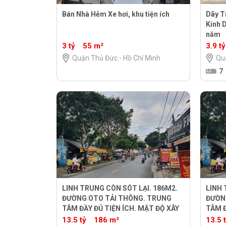
Bán Nhà Hẻm Xe hơi, khu tiện ích
Dãy Tr
Kinh 
năm
3 tỷ
55 m²
3.9 tỷ
Quận Thủ Đức - Hồ Chí Minh
Qu
7
LINH TRUNG CÒN SÓT LẠI. 186M2.
LINH 
ĐƯỜNG OTO TẢI THÔNG. TRUNG
ĐƯỜN
TÂM ĐẦY ĐỦ TIỆN ÍCH. MẬT ĐỘ XÂY
TÂM Đ
DỰNG CAO. GIÁ 13.5 TỶ. TL
DỰNG 
13.5 tỷ
186 m²
13.5 t