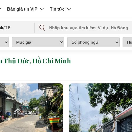
Báo giá tin VIP
Tin tức
nh/TP
ận Thủ Đức, Hồ Chí Minh