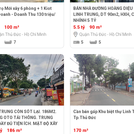
ọ Mới xây 6 phòng + 1 Kiot
BÁN NHÀ ĐƯỜNG HOÀNG DIỆU 
Doanh - Doanh Thu 130 triệu/
LINH TRUNG, DT 90m2, HXH, C
NHỈNH 5 TỶ
100 m²
5.5 tỷ
90 m²
ận Thủ Đức - Hồ Chí Minh
Quận Thủ Đức - Hồ Chí Minh
7
5
5
TRUNG CÒN SÓT LẠI. 186M2.
Cần bán gấp Khu biệt thự Linh 
G OTO TẢI THÔNG. TRUNG
Tp.Thủ Đức
ẦY ĐỦ TIỆN ÍCH. MẬT ĐỘ XÂY
CAO. GIÁ 13.5 TỶ. TL
ỷ
186 m²
170 m²