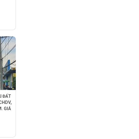
I ĐẤT
 CHDV,
. GIÁ