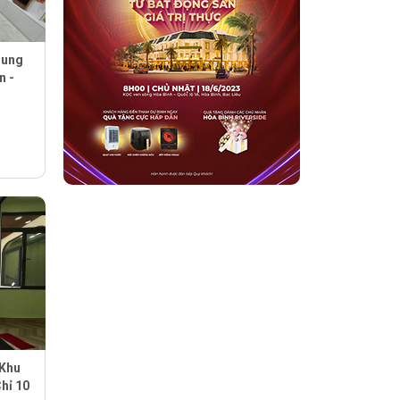
rung
n -
 Khu
hỉ 10