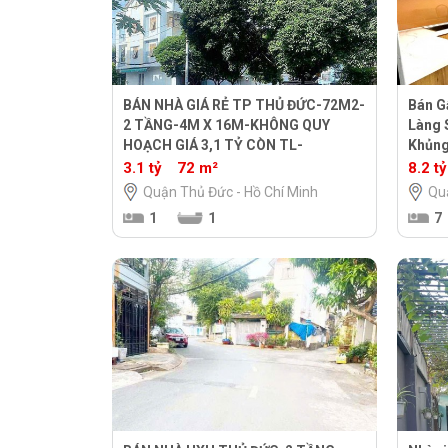
BÁN NHÀ GIÁ RẺ TP THỦ ĐỨC-72M2-
Bán G
2 TẦNG-4M X 16M-KHÔNG QUY
Làng 
HOẠCH GIÁ 3,1 TỶ CÒN TL-
Khủn
3.1 tỷ
72 m²
8.2 tỷ
Quận Thủ Đức - Hồ Chí Minh
Qu
1
1
7