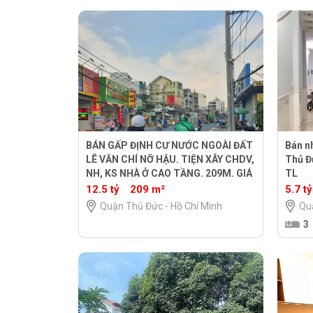
BÁN GẤP ĐỊNH CƯ NƯỚC NGOÀI ĐẤT
Bán n
LÊ VĂN CHÍ NỠ HẬU. TIỆN XÂY CHDV,
Thủ Đ
NH, KS NHÀ Ở CAO TẦNG. 209M. GIÁ
TL
12.5 TỶ
12.5 tỷ
209 m²
5.7 tỷ
Quận Thủ Đức - Hồ Chí Minh
Qu
3