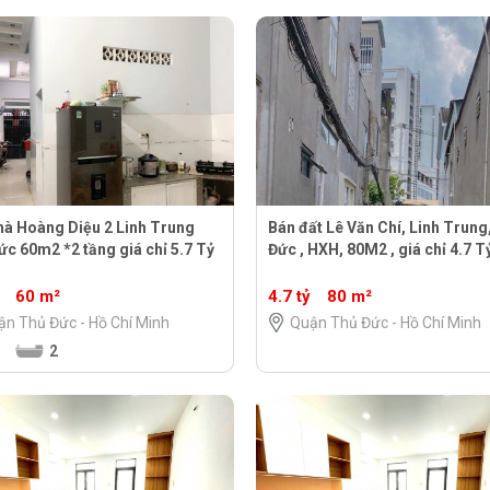
hà Hoàng Diệu 2 Linh Trung
Bán đất Lê Văn Chí, Linh Trung
ức 60m2 *2 tầng giá chỉ 5.7 Tỷ
Đức , HXH, 80M2 , giá chỉ 4.7 T
60 m²
4.7 tỷ
80 m²
ận Thủ Đức - Hồ Chí Minh
Quận Thủ Đức - Hồ Chí Minh
2