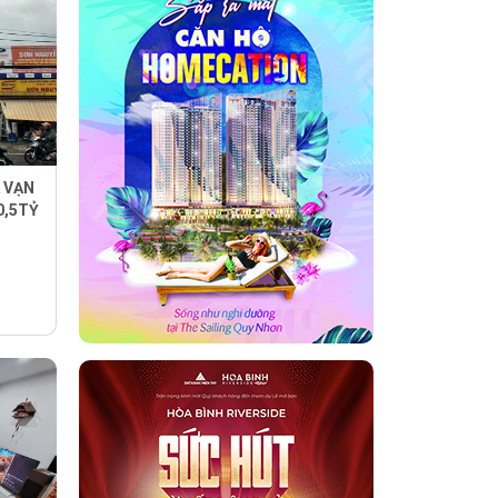
 VẠN
0,5TỶ