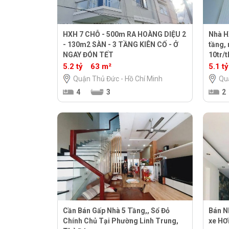
HXH 7 CHỖ - 500m RA HOÀNG DIỆU 2
Nhà H
- 130m2 SÀN - 3 TẦNG KIÊN CỐ - Ở
tầng,
NGAY ĐÓN TẾT
10tr/t
mini
5.2 tỷ
63 m²
5.1 tỷ
Quận Thủ Đức - Hồ Chí Minh
Qu
4
3
2
Cần Bán Gấp Nhà 5 Tầng,, Sổ Đỏ
Bán N
Chính Chủ Tại Phường Linh Trung,
xe HƠ