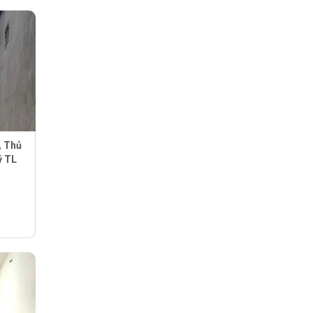
, Thủ
ỷ TL