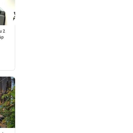
u 2
ập