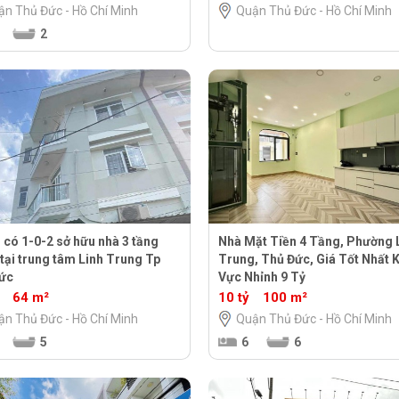
ận Thủ Đức - Hồ Chí Minh
Quận Thủ Đức - Hồ Chí Minh
2
 có 1-0-2 sở hữu nhà 3 tầng
Nhà Mặt Tiền 4 Tầng, Phường 
tại trung tâm Linh Trung Tp
Trung, Thủ Đức, Giá Tốt Nhất 
ức
Vực Nhỉnh 9 Tỷ
64 m²
10 tỷ
100 m²
ận Thủ Đức - Hồ Chí Minh
Quận Thủ Đức - Hồ Chí Minh
5
6
6