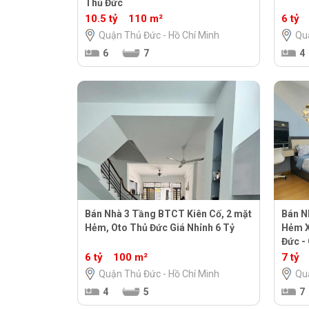
Thủ Đức
10.5 tỷ
110 m²
6 tỷ
Quận Thủ Đức - Hồ Chí Minh
Qu
6
7
4
Bán Nhà 3 Tầng BTCT Kiên Cố, 2 mặt
Bán N
Hẻm, Oto Thủ Đức Giá Nhỉnh 6 Tỷ
Hẻm X
Đức - 
6 tỷ
100 m²
7 tỷ
Quận Thủ Đức - Hồ Chí Minh
Qu
4
5
7