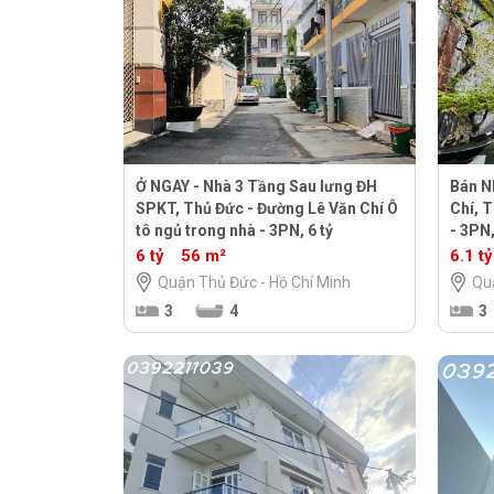
Ở NGAY - Nhà 3 Tầng Sau lưng ĐH
Bán N
SPKT, Thủ Đức - Đường Lê Văn Chí Ô
Chí, 
tô ngủ trong nhà - 3PN, 6 tỷ
- 3PN
6 tỷ
56 m²
6.1 tỷ
Quận Thủ Đức - Hồ Chí Minh
Qu
3
4
3