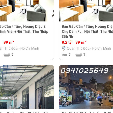
ấp Căn 4Tầng Hoàng Diệu 2
Bán Gấp Căn 4Tầng Hoàng Diệ
Sinh Viên+Nội Thất, Thu Nhập
Chợ Đêm Full Nội Thất, Thu Nh
g
35tr/th
89 m²
8.2 tỷ
89 m²
ận Thủ Đức - Hồ Chí Minh
Quận Thủ Đức - Hồ Chí Minh
7
7
7