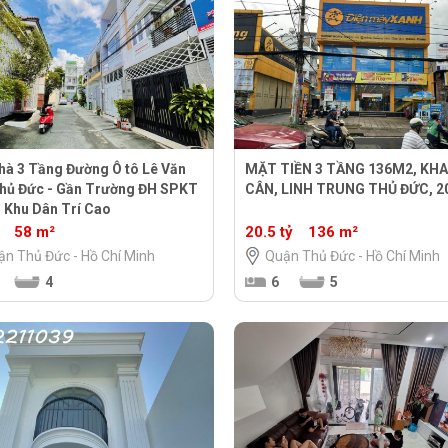
hà 3 Tầng Đường Ô tô Lê Văn
MẶT TIỀN 3 TẦNG 136M2, KHA
Thủ Đức - Gần Trường ĐH SPKT
CÂN, LINH TRUNG THỦ ĐỨC, 2
, Khu Dân Trí Cao
58 m²
20.5 tỷ
136 m²
ận Thủ Đức - Hồ Chí Minh
Quận Thủ Đức - Hồ Chí Minh
4
6
5