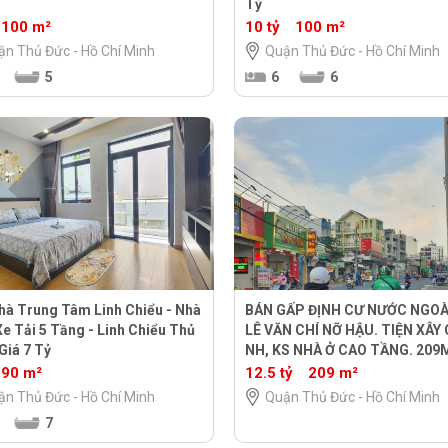
Tỷ
100 m²
10 tỷ
100 m²
ận Thủ Đức - Hồ Chí Minh
Quận Thủ Đức - Hồ Chí Minh
5
6
6
hà Trung Tâm Linh Chiểu - Nhà
BÁN GẤP ĐỊNH CƯ NƯỚC NGOÀ
e Tải 5 Tầng - Linh Chiểu Thủ
LÊ VĂN CHÍ NỠ HẬU. TIỆN XÂY
Giá 7 Tỷ
NH, KS NHÀ Ở CAO TẦNG. 209M
12.5 TỶ
90 m²
12.5 tỷ
209 m²
ận Thủ Đức - Hồ Chí Minh
Quận Thủ Đức - Hồ Chí Minh
7