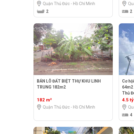
Quận Thủ Đức - Hồ Chí Minh
Qu
2
2
BÁN LÔ ĐẤT BIỆT THỰ KHU LINH
Cơ hội
TRUNG 182m2
64m2 
Thủ Đ
182 m²
4.5 tỷ
Quận Thủ Đức - Hồ Chí Minh
Qu
4