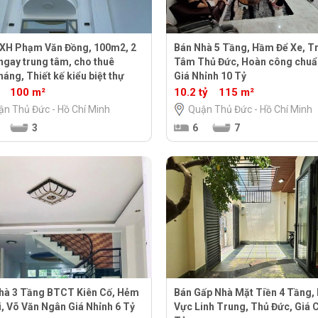
XH Phạm Văn Đồng, 100m2, 2
Bán Nhà 5 Tầng, Hầm Để Xe, T
 ngay trung tâm, cho thuê
Tâm Thủ Đức, Hoàn công chuẩ
háng, Thiết kế kiểu biệt thự
Giá Nhỉnh 10 Tỷ
100 m²
10.2 tỷ
115 m²
ận Thủ Đức - Hồ Chí Minh
Quận Thủ Đức - Hồ Chí Minh
3
6
7
hà 3 Tầng BTCT Kiên Cố, Hẻm
Bán Gấp Nhà Mặt Tiền 4 Tầng,
i, Võ Văn Ngân Giá Nhỉnh 6 Tỷ
Vực Linh Trung, Thủ Đức, Giá C