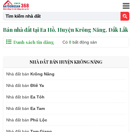
Tìm kiếm nhà đất
Bán nhà đất tại Ea Hồ, Huyện Krông Năng, Đắk Lắk
Danh sách tin đăng
Có
0
bất động sản
NHÀ ĐẤT BÁN HUYỆN KRÔNG NĂNG
Nhà đất bán
Krông Năng
Nhà đất bán
Đliê Ya
Nhà đất bán
Ea Tóh
Nhà đất bán
Ea Tam
Nhà đất bán
Phú Lộc
Nhà đất bán
Tam Giang