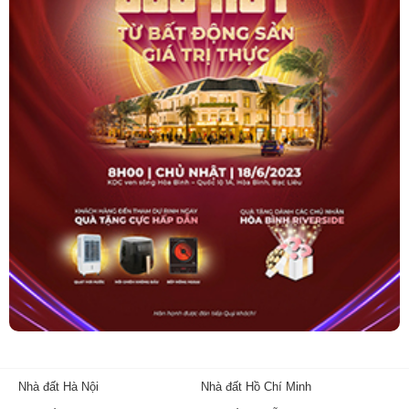
Nhà đất Hà Nội
Nhà đất Hồ Chí Minh