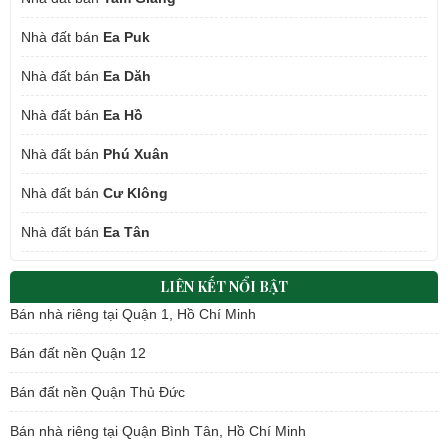
Nhà đất bán
Ea Puk
Nhà đất bán
Ea Dăh
Nhà đất bán
Ea Hồ
Nhà đất bán
Phú Xuân
Nhà đất bán
Cư Klông
Nhà đất bán
Ea Tân
LIÊN KẾT NỔI BẬT
Bán nhà riêng tại Quận 1, Hồ Chí Minh
Bán đất nền Quận 12
Bán đất nền Quận Thủ Đức
Bán nhà riêng tại Quận Bình Tân, Hồ Chí Minh