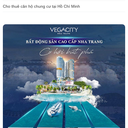
Cho thuê căn hộ chung cư tại Hồ Chí Minh