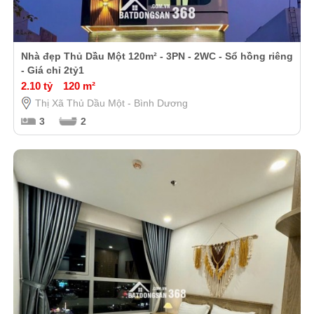
Nhà đẹp Thủ Dầu Một 120m² - 3PN - 2WC - Sổ hồng riêng
- Giá chỉ 2tỷ1
2.10 tỷ
120 m²
Thị Xã Thủ Dầu Một - Bình Dương
3
2