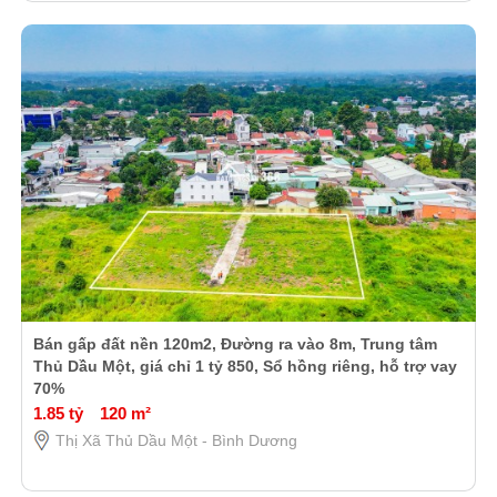
Bán gấp đất nền 120m2, Đường ra vào 8m, Trung tâm
Thủ Dầu Một, giá chỉ 1 tỷ 850, Sổ hồng riêng, hỗ trợ vay
70%
1.85 tỷ
120 m²
Thị Xã Thủ Dầu Một - Bình Dương