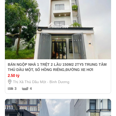
BÁN NGỘP NHÀ 1 TRỆT 2 LẦU 150M2 2TY5 TRUNG TÂM
THỦ DẦU MỘT, SỔ HỒNG RIÊNG,ĐƯỜNG XE HƠI
2.50 tỷ
Thị Xã Thủ Dầu Một - Bình Dương
3
4