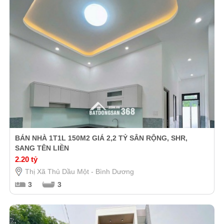
BÁN NHÀ 1T1L 150M2 GIÁ 2,2 TỶ SÂN RỘNG, SHR,
SANG TÊN LIỀN
2.20 tỷ
Thị Xã Thủ Dầu Một - Bình Dương
3
3