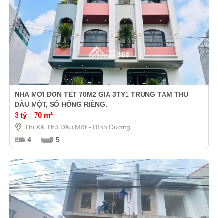
NHÀ MỚI ĐÓN TẾT 70M2 GIÁ 3TỶ1 TRUNG TÂM THỦ
DẦU MỘT, SỔ HỒNG RIÊNG.
3 tỷ
70 m²
Thị Xã Thủ Dầu Một - Bình Dương
4
5