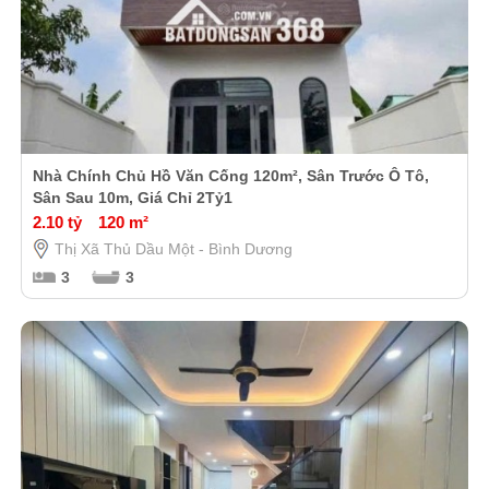
Nhà Chính Chủ Hồ Văn Cống 120m², Sân Trước Ô Tô,
Sân Sau 10m, Giá Chỉ 2Tỷ1
2.10 tỷ
120 m²
Thị Xã Thủ Dầu Một - Bình Dương
3
3