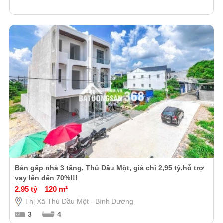
Bán gấp nhà 3 tầng, Thủ Dầu Một, giá chỉ 2,95 tỷ,hỗ trợ
vay lên đến 70%!!!
2.95 tỷ
120 m²
Thị Xã Thủ Dầu Một - Bình Dương
3
4