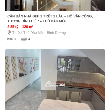
CẦN BÁN NHÀ ĐẸP 1 TRỆT 2 LẦU – HỒ VĂN CỐNG,
TƯƠNG BÌNH HIỆP – THỦ DẦU MỘT
2.85 tỷ
120 m²
Thị Xã Thủ Dầu Một - Bình Dương
3
4