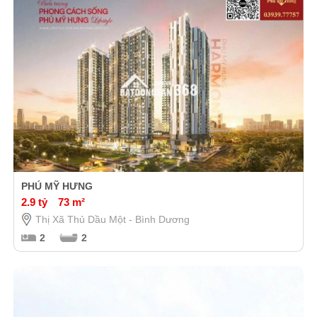
PHÚ MỸ HƯNG
2.9 tỷ
73 m²
Thị Xã Thủ Dầu Một - Bình Dương
2
2