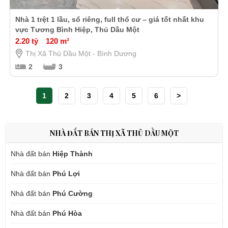
Nhà 1 trệt 1 lầu, sổ riêng, full thổ cư – giá tốt nhất khu
vực Tương Bình Hiệp, Thủ Dầu Một
2.20 tỷ
120 m²
Thị Xã Thủ Dầu Một - Bình Dương
2
3
1
2
3
4
5
6
>
NHÀ ĐẤT BÁN THỊ XÃ THỦ DẦU MỘT
Nhà đất bán
Hiệp Thành
Nhà đất bán
Phú Lợi
Nhà đất bán
Phú Cường
Nhà đất bán
Phú Hòa