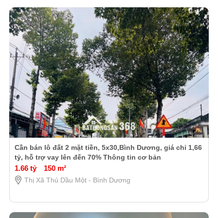
Cần bán lô đất 2 mặt tiền, 5x30,Bình Dương, giá chỉ 1,66
tỷ, hỗ trợ vay lên đến 70% Thông tin cơ bản
1.66 tỷ
150 m²
Thị Xã Thủ Dầu Một - Bình Dương