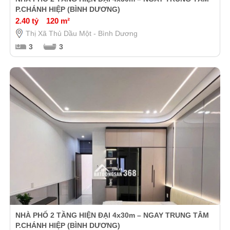
P.CHÁNH HIỆP (BÌNH DƯƠNG)
2.40 tỷ
120 m²
Thị Xã Thủ Dầu Một - Bình Dương
3
3
NHÀ PHỐ 2 TẦNG HIỆN ĐẠI 4x30m – NGAY TRUNG TÂM
P.CHÁNH HIỆP (BÌNH DƯƠNG)