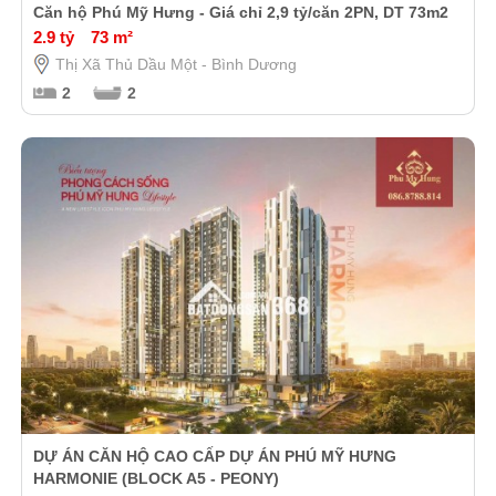
Căn hộ Phú Mỹ Hưng - Giá chỉ 2,9 tỷ/căn 2PN, DT 73m2
2.9 tỷ
73 m²
Thị Xã Thủ Dầu Một - Bình Dương
2
2
DỰ ÁN CĂN HỘ CAO CẤP DỰ ÁN PHÚ MỸ HƯNG
HARMONIE (BLOCK A5 - PEONY)