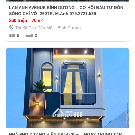
LAN ANH AVENUE BÌNH DƯƠNG – CƠ HỘI ĐẦU TƯ ĐÓN
SÓNG CHỈ VỚI 260TR. M.Anh 079.2721.539
260 triệu
70 m²
Thị Xã Thủ Dầu Một - Bình Dương
5
3
NHÀ PHỐ 2 TẦNG HIỆN ĐẠI 4x30m – NGAY TRUNG TÂM