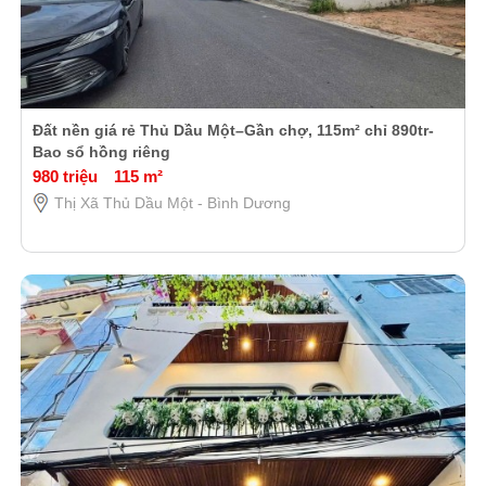
Đất nền giá rẻ Thủ Dầu Một–Gần chợ, 115m² chỉ 890tr-
Bao sổ hồng riêng
980 triệu
115 m²
Thị Xã Thủ Dầu Một - Bình Dương