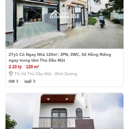
2Tỷ1 Có Ngay Nhà 120m², 3PN, 3WC, Sổ Hồng Riêng
ngay trung tâm Thủ Dầu Một
2.10 tỷ
120 m²
Thị Xã Thủ Dầu Một - Bình Dương
3
3