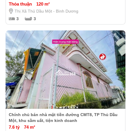
Thỏa thuận
120 m²
Thị Xã Thủ Dầu Một - Bình Dương
3
3
Chính chủ bán nhà mặt tiền đường CMT8, TP Thủ Dầu
Một, khu sầm uất, tiện kinh doanh
7.6 tỷ
74 m²