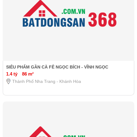
SIÊU PHẨM GẦN CÀ FÊ NGỌC BÍCH - VĨNH NGỌC
1.4 tỷ
86 m²
Thành Phố Nha Trang - Khánh Hòa