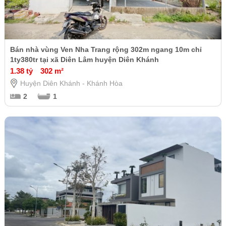
Bán nhà vùng Ven Nha Trang rộng 302m ngang 10m chỉ
1ty380tr tại xã Diên Lâm huyện Diên Khánh
1.38 tỷ
302 m²
Huyện Diên Khánh - Khánh Hòa
2
1