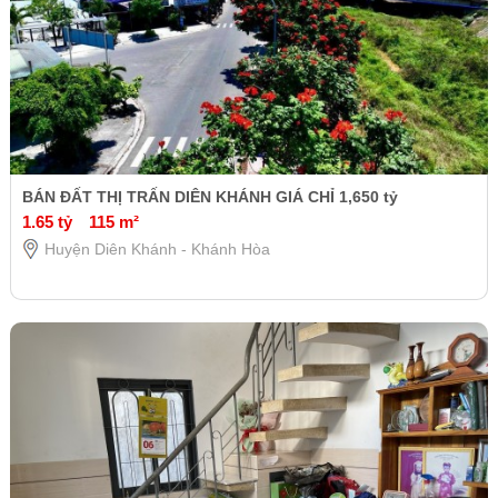
BÁN ĐẤT THỊ TRẤN DIÊN KHÁNH GIÁ CHỈ 1,650 tỷ
1.65 tỷ
115 m²
Huyện Diên Khánh - Khánh Hòa