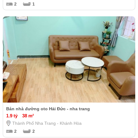
2
1
Bán nhà đường oto Hải Đức - nha trang
1.9 tỷ
38 m²
Thành Phố Nha Trang - Khánh Hòa
2
2