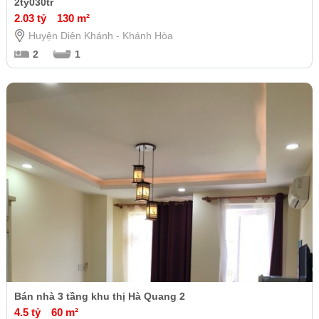
2ty030tr
2.03 tỷ
130 m²
Huyện Diên Khánh - Khánh Hòa
2
1
Bán nhà 3 tầng khu thị Hà Quang 2
4.5 tỷ
60 m²