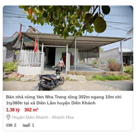
Bán nhà vùng Ven Nha Trang rộng 302m ngang 10m chỉ
1ty380tr tại xã Diên Lâm huyện Diên Khánh
1.38 tỷ
302 m²
Huyện Diên Khánh - Khánh Hòa
2
1