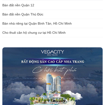
Bán đất nền Quận 12
Bán đất nền Quận Thủ Đức
Bán nhà riêng tại Quận Bình Tân, Hồ Chí Minh
Cho thuê căn hộ chung cư tại Hồ Chí Minh