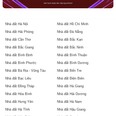
Nhà đất Hà Nội
Nhà đất Hồ Chí Minh
Nhà đất Hải Phòng
Nhà đất Đà Nẵng
Nhà đất Cần Thơ
Nhà đất Bắc Kạn
Nhà đất Bắc Giang
Nhà đất Bắc Ninh
Nhà đất Bình Định
Nhà đất Bình Thuận
Nhà đất Bình Phước
Nhà đất Bình Dương
Nhà đất Bà Rịa - Vũng Tàu
Nhà đất Bến Tre
Nhà đất Bạc Liêu
Nhà đất Điện Biên
Nhà đất Đồng Tháp
Nhà đất Hà Giang
Nhà đất Hòa Bình
Nhà đất Hải Dương
Nhà đất Hưng Yên
Nhà đất Hà Nam
Nhà đất Hà Tĩnh
Nhà đất Hậu Giang