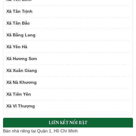
Xã Tân Trịnh
Xã Tân Bắc
Xã Bằng Lang
Xã Yên Hà
Xã Hương Sơn
Xã Xuân Giang
Xã Nà Khương
Xã Tiên Yên
Xã Vĩ Thượng
LIÊN KẾT NỔI BẬT
Bán nhà riêng tại Quận 1, Hồ Chí Minh