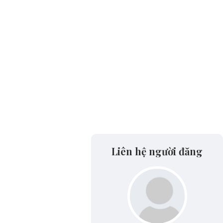
Liên hệ người đăng