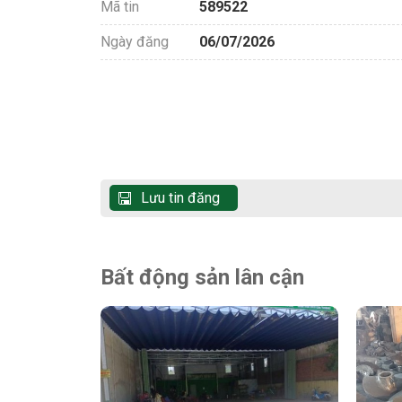
Mã tin
589522
Ngày đăng
06/07/2026
Lưu tin đăng
Bất động sản lân cận