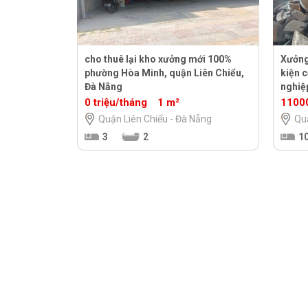
cho thuê lại kho xưởng mới 100%
Xưởng
phường Hòa Minh, quận Liên Chiểu,
kiện c
Đà Nẵng
nghiệ
0 triệu/tháng
1 m²
11000
Quận Liên Chiểu - Đà Nẵng
Qu
3
2
1