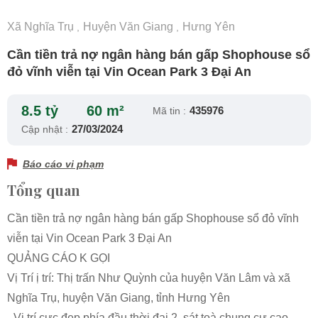
Xã Nghĩa Trụ
Huyện Văn Giang
Hưng Yên
,
,
Cần tiền trả nợ ngân hàng bán gấp Shophouse sổ
đỏ vĩnh viễn tại Vin Ocean Park 3 Đại An
8.5 tỷ
60 m²
435976
Mã tin :
27/03/2024
Cập nhật :
Báo cáo vi phạm
Tổng quan
Cần tiền trả nợ ngân hàng bán gấp Shophouse sổ đỏ vĩnh
viễn tại Vin Ocean Park 3 Đại An
QUẢNG CÁO K GỌI
Vị Trí ị trí: Thị trấn Như Quỳnh của huyện Văn Lâm và xã
Nghĩa Trụ, huyện Văn Giang, tỉnh Hưng Yên
- Vị trí cực đẹp phía đầu thời đại 2, sát toà chung cư cao