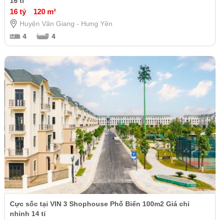
16 tỉ
16 tỷ
120 m²
Huyện Văn Giang - Hưng Yên
4
4
Cực sốc tại VIN 3 Shophouse Phố Biển 100m2 Giá chỉ
nhỉnh 14 tỉ