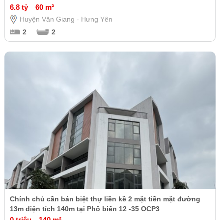
6.8 tỷ
60 m²
Huyện Văn Giang - Hưng Yên
2
2
Chính chủ cần bán biệt thự liền kề 2 mặt tiền mặt đường
13m diện tích 140m tại Phố biển 12 -35 OCP3
0 triệu
140 m²