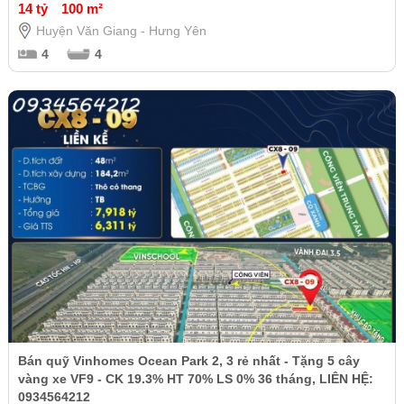
14 tỷ
100 m²
Huyện Văn Giang - Hưng Yên
4
4
Bán quỹ Vinhomes Ocean Park 2, 3 rẻ nhất - Tặng 5 cây
vàng xe VF9 - CK 19.3% HT 70% LS 0% 36 tháng, LIÊN HỆ:
0934564212