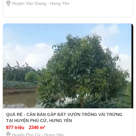
Huyện Văn Giang - Hưng Yên
QUÁ RẺ - CẦN BÁN GẤP ĐẤT VƯỜN TRỒNG VẢI TRỨNG
TẠI HUYỆN PHÙ CỪ, HƯNG YÊN
877 triệu
2340 m²
Huyện Phù Cừ - Hưng Yên