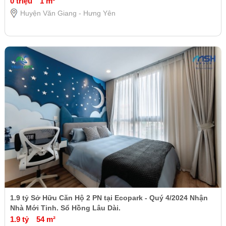
0 triệu
1 m²
Huyện Văn Giang - Hưng Yên
1.9 tỷ Sở Hữu Căn Hộ 2 PN tại Ecopark - Quý 4/2024 Nhận
Nhà Mới Tinh. Sổ Hồng Lâu Dài.
1.9 tỷ
54 m²