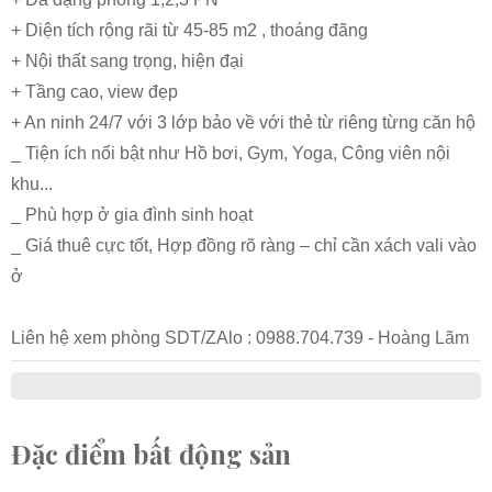
+ Diện tích rộng rãi từ 45-85 m2 , thoáng đãng
+ Nội thất sang trọng, hiện đại
+ Tầng cao, view đẹp
+ An ninh 24/7 với 3 lớp bảo về với thẻ từ riêng từng căn hộ
_ Tiện ích nổi bật như Hồ bơi, Gym, Yoga, Công viên nội
khu...
_ Phù hợp ở gia đình sinh hoạt
_ Giá thuê cực tốt, Hợp đồng rõ ràng – chỉ cần xách vali vào
ở
Liên hệ xem phòng SDT/ZAlo : 0988.704.739 - Hoàng Lãm
Đặc điểm bất động sản