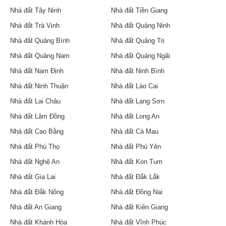
Nhà đất Tây Ninh
Nhà đất Tiền Giang
Nhà đất Trà Vinh
Nhà đất Quảng Ninh
Nhà đất Quảng Bình
Nhà đất Quảng Trị
Nhà đất Quảng Nam
Nhà đất Quảng Ngãi
Nhà đất Nam Định
Nhà đất Ninh Bình
Nhà đất Ninh Thuận
Nhà đất Lào Cai
Nhà đất Lai Châu
Nhà đất Lạng Sơn
Nhà đất Lâm Đồng
Nhà đất Long An
Nhà đất Cao Bằng
Nhà đất Cà Mau
Nhà đất Phú Thọ
Nhà đất Phú Yên
Nhà đất Nghệ An
Nhà đất Kon Tum
Nhà đất Gia Lai
Nhà đất Đắk Lắk
Nhà đất Đắk Nông
Nhà đất Đồng Nai
Nhà đất An Giang
Nhà đất Kiên Giang
Nhà đất Khánh Hòa
Nhà đất Vĩnh Phúc