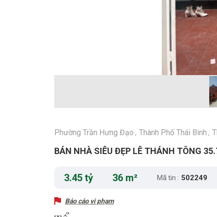
Phường Trần Hưng Đạo
Thành Phố Thái Bình
T
,
,
BÁN NHÀ SIÊU ĐẸP LÊ THÁNH TÔNG 35.7
3.45 tỷ
36 m²
502249
Mã tin :
Báo cáo vi phạm