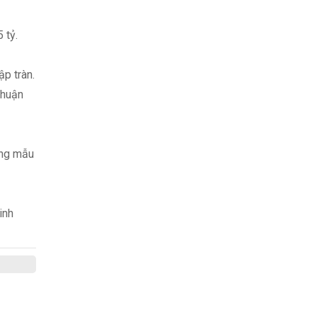
 tỷ.
p tràn.
thuận
ờng mẫu
inh