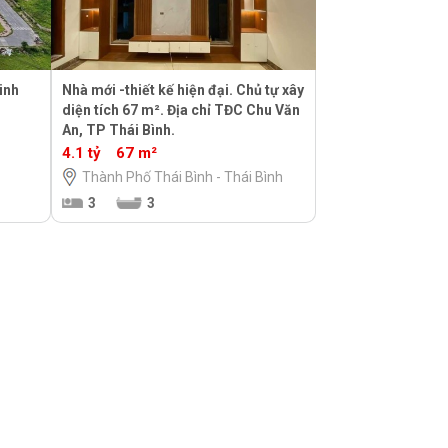
inh
Nhà mới -thiết kế hiện đại. Chủ tự xây
diện tích 67 m². Địa chỉ TĐC Chu Văn
An, TP Thái Bình.
4.1 tỷ
67 m²
Thành Phố Thái Bình - Thái Bình
3
3