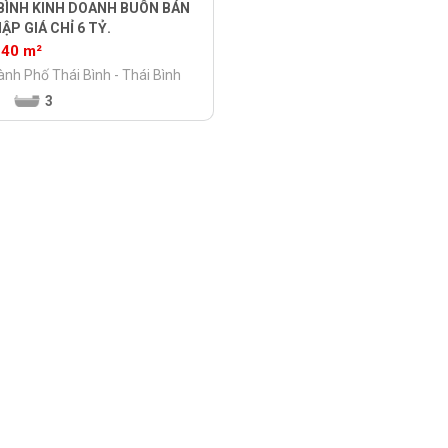
BÌNH KINH DOANH BUÔN BÁN
ẬP GIÁ CHỈ 6 TỶ.
40 m²
nh Phố Thái Bình - Thái Bình
3