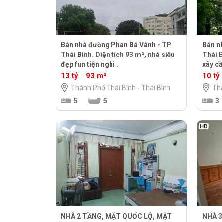
Bán nhà đường Phan Bá Vành - TP
Bán n
Thái Bình. Diện tích 93 m², nhà siêu
Thái B
đẹp fun tiện nghi .
xây c
13 tỷ
93 m²
10 tỷ
Thành Phố Thái Bình - Thái Bình
Thà
5
5
3
NHÀ 2 TẦNG, MẶT QUỐC LỘ, MẶT
NHÀ 3