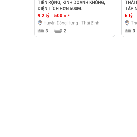
TIỀN RỘNG, KINH DOANH KHỦNG,
THÁI 
DIỆN TÍCH HƠN 500M.
TẤP N
9.2 tỷ
500 m²
6 tỷ
Huyện Đông Hưng - Thái Bình
Thà
3
2
3