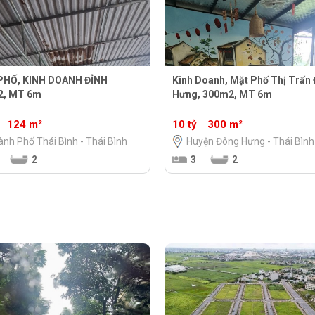
PHỐ, KINH DOANH ĐỈNH
Kinh Doanh, Mặt Phố Thị Trấn
2, MT 6m
Hưng, 300m2, MT 6m
124 m²
10 tỷ
300 m²
nh Phố Thái Bình - Thái Bình
Huyện Đông Hưng - Thái Bình
2
3
2