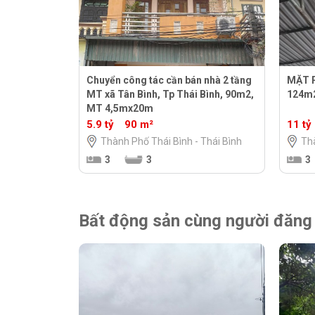
Chuyển công tác cần bán nhà 2 tầng
MẶT 
MT xã Tân Bình, Tp Thái Bình, 90m2,
124m
MT 4,5mx20m
5.9 tỷ
90 m²
11 tỷ
Thành Phố Thái Bình - Thái Bình
Thà
3
3
3
Bất động sản cùng người đăng