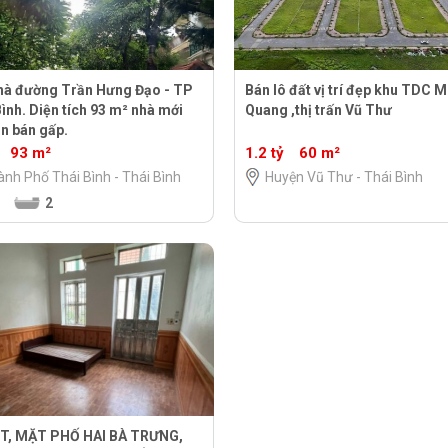
hà đường Trần Hưng Đạo - TP
Bán lô đất vị trí đẹp khu TDC M
ình. Diện tích 93 m² nhà mới
Quang ,thị trấn Vũ Thư
ần bán gấp.
93 m²
1.2 tỷ
60 m²
nh Phố Thái Bình - Thái Bình
Huyện Vũ Thư - Thái Bình
2
T, MẶT PHỐ HAI BÀ TRƯNG,