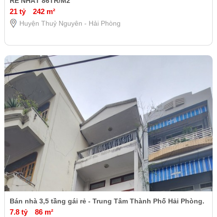
RẺ NHẤT 86TR/M2
21 tỷ
242 m²
Huyện Thuỷ Nguyên - Hải Phòng
Bán nhà 3,5 tầng gái rẻ - Trung Tâm Thành Phố Hải Phòng.
7.8 tỷ
86 m²