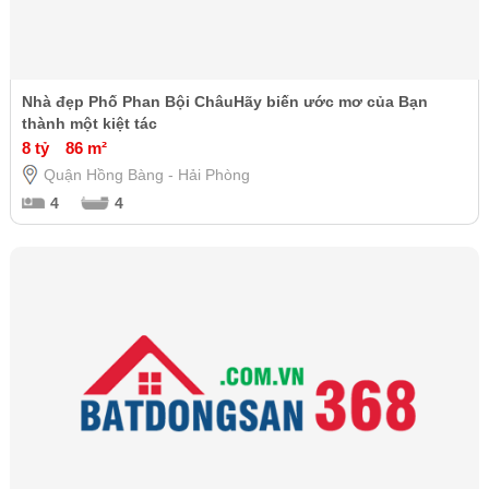
Nhà đẹp Phố Phan Bội ChâuHãy biến ước mơ của Bạn
thành một kiệt tác
8 tỷ
86 m²
Quận Hồng Bàng - Hải Phòng
4
4