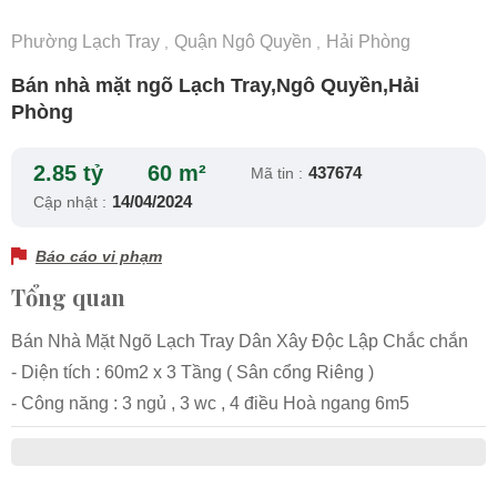
Phường Lạch Tray
Quận Ngô Quyền
Hải Phòng
,
,
Bán nhà mặt ngõ Lạch Tray,Ngô Quyền,Hải
Phòng
2.85 tỷ
60 m²
437674
Mã tin :
14/04/2024
Cập nhật :
Báo cáo vi phạm
Tổng quan
Bán Nhà Mặt Ngõ Lạch Tray Dân Xây Độc Lập Chắc chắn
- Diện tích : 60m2 x 3 Tầng ( Sân cổng Riêng )
- Công năng : 3 ngủ , 3 wc , 4 điều Hoà ngang 6m5