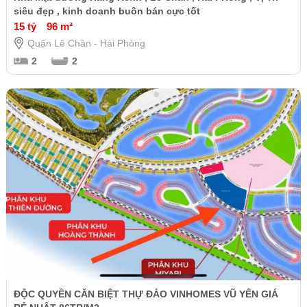
siêu đẹp , kinh doanh buôn bán cực tốt
15 tỷ
96 m²
Quận Lê Chân - Hải Phòng
2
2
ĐỘC QUYỀN CĂN BIỆT THỰ ĐẢO VINHOMES VŨ YÊN GIÁ