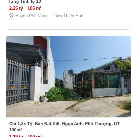
lưng Tỉnh lộ 10
2.25 tỷ
105 m²
Huyện Phú Vang - Thừa Thiên Huế
Chỉ 1,2x Tỷ. Bán Đất Kiệt Ngọc Anh, Phú Thượng. DT
100m2
1.29 tỷ
100 m²