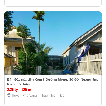
Bán Đất mặt tiền Xóm 8 Dưỡng Mong, Sổ Đỏ, Ngang 5m.
Kiệt ô tô thông
2.25 tỷ
125 m²
Huyện Phú Vang - Thừa Thiên Huế