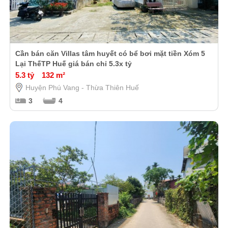
Cần bán căn Villas tâm huyết có bể bơi mặt tiền Xóm 5
Lại ThếTP Huế giá bán chỉ 5.3x tỷ
5.3 tỷ
132 m²
Huyện Phú Vang - Thừa Thiên Huế
3
4