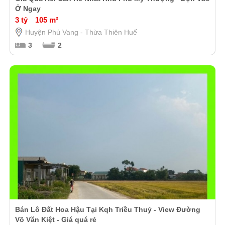
Ở Ngay
3 tỷ
105 m²
Huyện Phú Vang - Thừa Thiên Huế
3
2
Bán Lô Đất Hoa Hậu Tại Kqh Triều Thuỷ - View Đường
Võ Văn Kiệt - Giá quá rẻ️