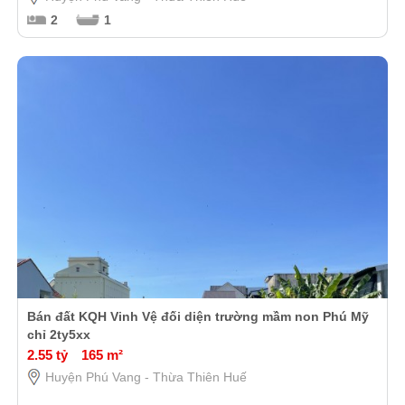
2
1
Bán đất KQH Vinh Vệ đối diện trường mầm non Phú Mỹ
chỉ 2ty5xx
2.55 tỷ
165 m²
Huyện Phú Vang - Thừa Thiên Huế