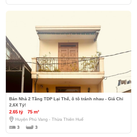
Bán Nhà 2 Tầng TDP Lại Thế, ô tô tránh nhau - Giá Chỉ
2,6X Tỷ!
2.65 tỷ
75 m²
Huyện Phú Vang - Thừa Thiên Huế
3
3