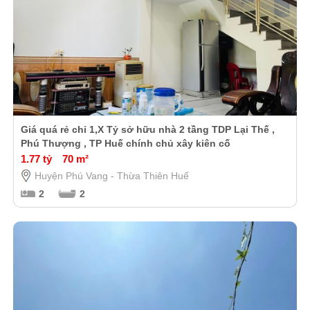
Giá quá rẻ chỉ 1,X Tỷ sở hữu nhà 2 tầng TDP Lại Thế ,
Phú Thượng , TP Huế chính chủ xây kiên cố
1.77 tỷ
70 m²
Huyện Phú Vang - Thừa Thiên Huế
2
2