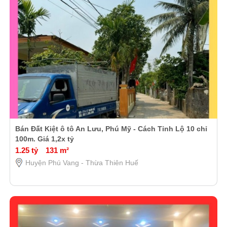
Bán Đất Kiệt ô tô An Lưu, Phú Mỹ - Cách Tỉnh Lộ 10 chỉ
100m. Giá 1,2x tỷ
1.25 tỷ
131 m²
Huyện Phú Vang - Thừa Thiên Huế