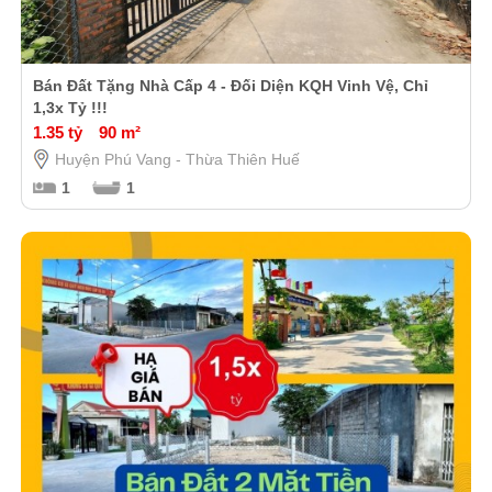
Bán Đất Tặng Nhà Cấp 4 - Đối Diện KQH Vinh Vệ, Chỉ
1,3x Tỷ !!!
1.35 tỷ
90 m²
Huyện Phú Vang - Thừa Thiên Huế
1
1