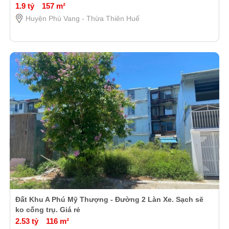
1.9 tỷ
157 m²
Huyện Phú Vang - Thừa Thiên Huế
Đất Khu A Phú Mỹ Thượng - Đường 2 Làn Xe. Sạch sẽ
ko cống trụ. Giá rẻ
2.53 tỷ
116 m²