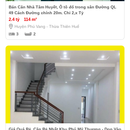
Bán Căn Nhà Tâm Huyết, Ô tô đổ trong sân Đường QL
49 Cách Đường chính 20m. Chỉ 2,x Tỷ
2.4 tỷ
114 m²
Huyện Phú Vang - Thừa Thiên Huế
3
2
Giá Quá Rẻ. Căn Rẻ Nhất Khu Phú Mỹ Thượng - Dọn Vào