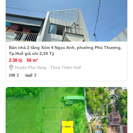
Bán nhà 2 tầng Xóm 4 Ngọc Anh, phường Phú Thượng,
Tp.Huế giá chỉ 2,3X Tỷ
2.38 tỷ
56 m²
Huyện Phú Vang - Thừa Thiên Huế
2
2