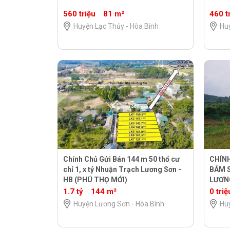
560 triệu
81 m²
460 t
Huyện Lạc Thủy - Hòa Bình
Hu
Chính Chủ Gửi Bán 144 m 50 thổ cư
CHÍNH
chỉ 1, x tỷ Nhuận Trạch Lương Sơn -
BÁM S
HB (PHÚ THỌ MỚI)
LƯƠN
1.7 tỷ
144 m²
0 triệ
Huyện Lương Sơn - Hòa Bình
Hu