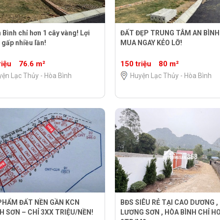
 Bình chỉ hơn 1 cây vàng! Lợi
ĐẤT ĐẸP TRUNG TÂM AN BÌNH
 gấp nhiều lần!
MUA NGAY KẺO LỠ!
riệu
76.6 m²
150 triệu
80 m²
ện Lạc Thủy - Hòa Bình
Huyện Lạc Thủy - Hòa Bình
 PHẨM ĐẤT NỀN GẦN KCN
BĐS SIÊU RẺ TẠI CAO DƯƠNG ,
 SƠN – CHỈ 3XX TRIỆU/NỀN!
LƯƠNG SƠN , HÒA BÌNH CHỈ H