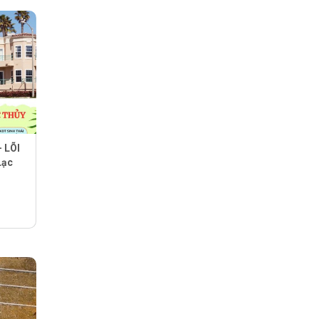
 LÕI
Lạc