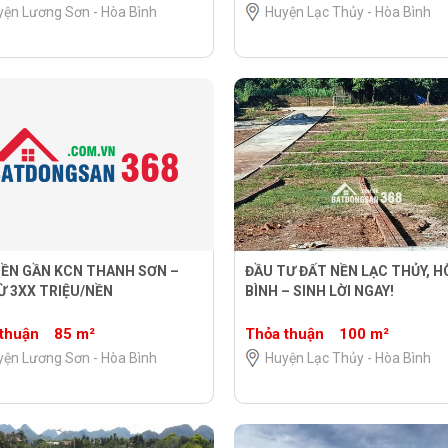
yện Lương Sơn - Hòa Bình
Huyện Lạc Thủy - Hòa Bình
NỀN GẦN KCN THANH SƠN –
ĐẦU TƯ ĐẤT NỀN LẠC THỦY, H
Ừ 3XX TRIỆU/NỀN
BÌNH – SINH LỜI NGAY!
thuận
85 m²
Thỏa thuận
100 m²
yện Lương Sơn - Hòa Bình
Huyện Lạc Thủy - Hòa Bình