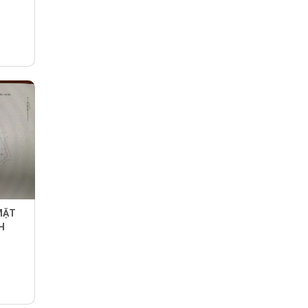
MẶT
H