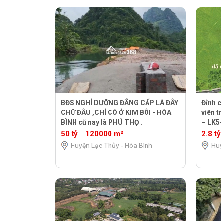
BĐS NGHỈ DƯỠNG ĐẲNG CẤP LÀ ĐÂY
Đỉnh c
CHỮ ĐÂU ,CHỈ CÓ Ở KIM BÔI - HÒA
viên 
BÌNH cũ nay là PHÚ THỌ .
– LK5
50 tỷ
120000 m²
2.8 tỷ
Huyện Lạc Thủy - Hòa Bình
Hu