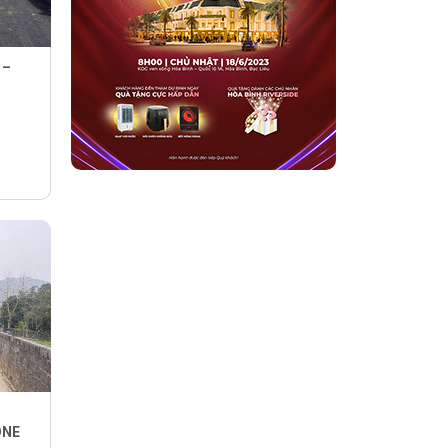
 –
ONE