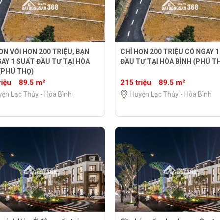
ƠN VỚI HƠN 200 TRIỆU, BẠN
CHỈ HƠN 200 TRIỆU CÓ NGAY 
AY 1 SUẤT ĐẦU TƯ TẠI HÒA
ĐẦU TƯ TẠI HÒA BÌNH (PHÚ T
(PHÚ THỌ)
riệu
89.5 m²
215 triệu
89.5 m²
ện Lạc Thủy - Hòa Bình
Huyện Lạc Thủy - Hòa Bình