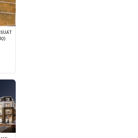
1 SUẤT
HỌ)