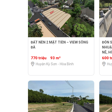
ĐẤT NỀN 2 MẶT TIỀN – VIEW SÔNG
ĐÓN S
ĐÀ
NHUẬ
NÊ, H
770 triệu
93 m²
600 t
Huyện Kỳ Sơn - Hòa Bình
Huy