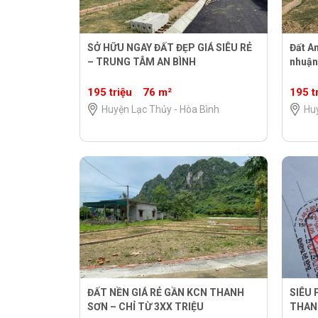
SỞ HỮU NGAY ĐẤT ĐẸP GIÁ SIÊU RẺ
Đất An
– TRUNG TÂM AN BÌNH
nhuận
195 triệu
76 m²
195 t
Huyện Lạc Thủy - Hòa Bình
Huy
ĐẤT NỀN GIÁ RẺ GẦN KCN THANH
SIÊU
SƠN – CHỈ TỪ 3XX TRIỆU
THANH