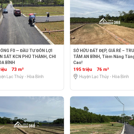
ÓNG F0 — ĐẦU TƯ ĐÓN LỢI
SỞ HỮU ĐẤT ĐẸP, GIÁ RẺ – TR
N SÁT KCN PHÚ THÀNH, CHI
TÂM AN BÌNH, Tiềm Năng Tăng
ÒA BÌNH
Cao!
riệu
73 m²
195 triệu
76 m²
ện Lạc Thủy - Hòa Bình
Huyện Lạc Thủy - Hòa Bình