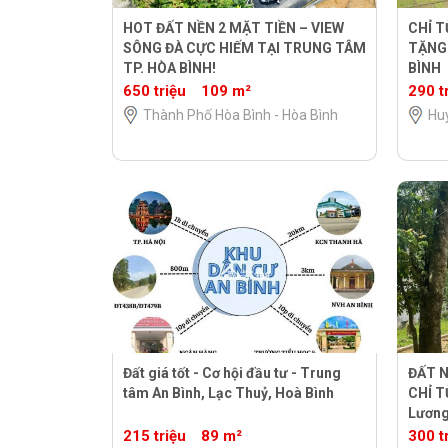
HOT ĐẤT NỀN 2 MẶT TIỀN – VIEW
CHỈ T
SÔNG ĐÀ CỰC HIẾM TẠI TRUNG TÂM
TẶNG 
TP. HÒA BÌNH!
BÌNH
650 triệu
109 m²
290 t
Thành Phố Hòa Bình - Hòa Bình
Huy
Đất giá tốt - Cơ hội đầu tư - Trung
ĐẤT 
tâm An Bình, Lạc Thuỷ, Hoà Bình
CHỈ T
Lương
Nội 40
215 triệu
89 m²
300 t