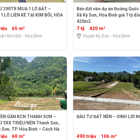
Ừ 290TR MUA 1 LÔ ĐẤT –
Bán đất nền dự án Đường Quốc l
1 LÔ LIỀN KỀ TẠI KIM BÔI, HÒA
Xã Kỳ Sơn, Hòa Bình giá 7 tỷ đồ
420m2.
riệu
65 m²
7 tỷ
420 m²
ện Kim Bôi - Hòa Bình
Huyện Kỳ Sơn - Hòa Bình
NỀN GẦN KCN THANH SƠN –
ĐẦU TƯ ĐẤT NỀN – SINH LỜI N
Ừ 3XX TRIỆU/NỀN Thanh Sơn,
 Sơn, TP. Hòa Bình – Cách Hà
 phút !
riệu
60 m²
490 triệu
106 m²