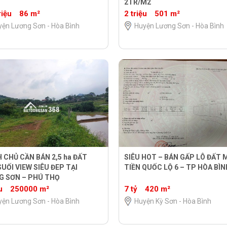
2TR/M2
riệu
86 m²
2 triệu
501 m²
yện Lương Sơn - Hòa Bình
Huyện Lương Sơn - Hòa Bình
 CHỦ CẦN BÁN 2,5 ha ĐẤT
SIÊU HOT – BÁN GẤP LÔ ĐẤT 
UỐI VIEW SIÊU ĐEP TẠI
TIỀN QUỐC LỘ 6 – TP HÒA BÌN
G SƠN – PHÚ THỌ
u
250000 m²
7 tỷ
420 m²
yện Lương Sơn - Hòa Bình
Huyện Kỳ Sơn - Hòa Bình