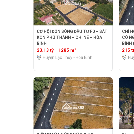
CƠ HỘI ĐÓN SÓNG ĐẦU TƯ F0 – SÁT
CHỈ H
KCN PHÚ THÀNH – CHI NÊ – HÒA
CÓ NG
BÌNH
BÌNH 
23.13 tỷ
1285 m²
215 t
Huyện Lạc Thủy - Hòa Bình
Huy