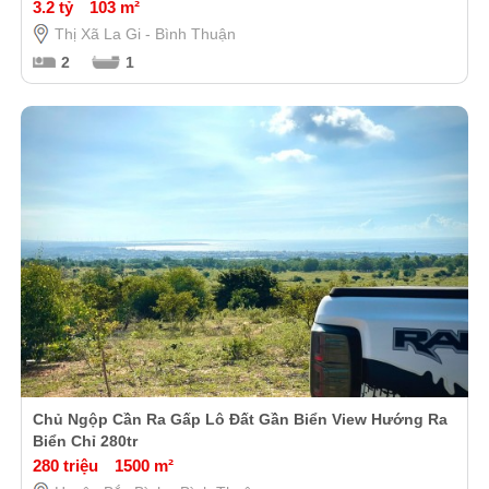
3.2 tỷ
103 m²
Thị Xã La Gi - Bình Thuận
2
1
Chủ Ngộp Cần Ra Gấp Lô Đất Gần Biển View Hướng Ra
Biển Chỉ 280tr
280 triệu
1500 m²