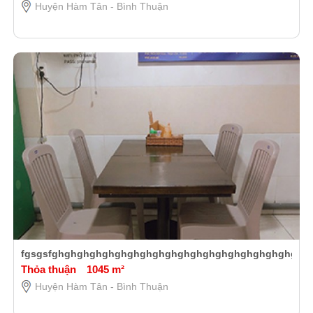
Huyện Hàm Tân - Bình Thuận
fgsgsfghghghghghghghghghghghghghghghghghghghghg
Thỏa thuận
1045 m²
Huyện Hàm Tân - Bình Thuận