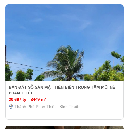
BÁN ĐẤT SỖ SẴN MẶT TIỀN BIỂN TRUNG TÂM MŨI NÉ-
PHAN THIẾT
20.697 tỷ
3449 m²
Thành Phố Phan Thiết - Bình Thuận