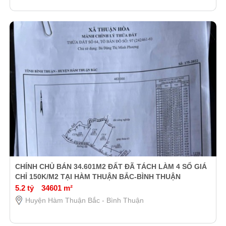
CHÍNH CHỦ BÁN 34.601M2 ĐẤT ĐÃ TÁCH LÀM 4 SỔ GIÁ
CHỈ 150K/M2 TẠI HÀM THUẬN BẮC-BÌNH THUẬN
5.2 tỷ
34601 m²
Huyện Hàm Thuận Bắc - Bình Thuận