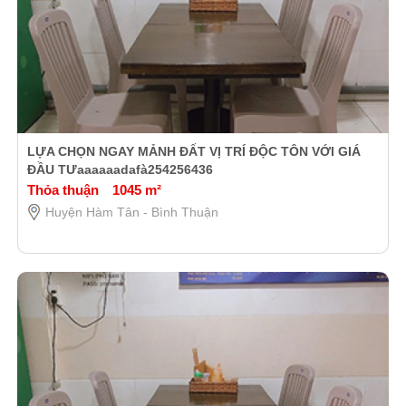
LỰA CHỌN NGAY MẢNH ĐẤT VỊ TRÍ ĐỘC TÔN VỚI GIÁ
ĐẦU TƯaaaaaadafà254256436
Thỏa thuận
1045 m²
Huyện Hàm Tân - Bình Thuận