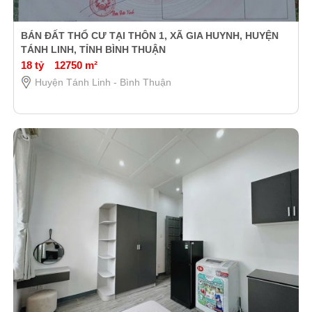
BÁN ĐẤT THỔ CƯ TẠI THÔN 1, XÃ GIA HUYNH, HUYỆN
TÁNH LINH, TỈNH BÌNH THUẬN
18 tỷ
12750 m²
Huyện Tánh Linh - Bình Thuận