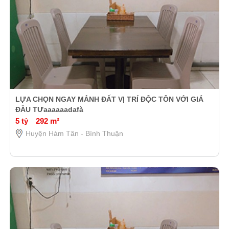
LỰA CHỌN NGAY MẢNH ĐẤT VỊ TRÍ ĐỘC TÔN VỚI GIÁ
ĐẦU TƯaaaaaadafà
5 tỷ
292 m²
Huyện Hàm Tân - Bình Thuận