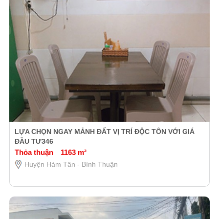
LỰA CHỌN NGAY MẢNH ĐẤT VỊ TRÍ ĐỘC TÔN VỚI GIÁ
ĐẦU TƯ346
Thỏa thuận
1163 m²
Huyện Hàm Tân - Bình Thuận