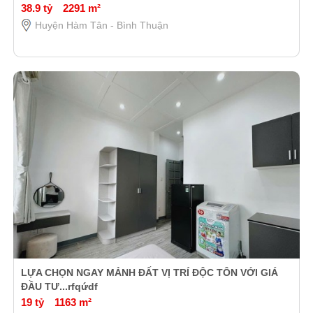
38.9 tỷ
2291 m²
Huyện Hàm Tân - Bình Thuận
LỰA CHỌN NGAY MẢNH ĐẤT VỊ TRÍ ĐỘC TÔN VỚI GIÁ
ĐẦU TƯ...rfqứdf
19 tỷ
1163 m²