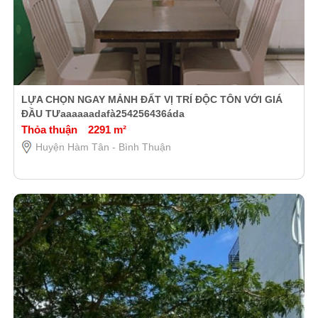
LỰA CHỌN NGAY MẢNH ĐẤT VỊ TRÍ ĐỘC TÔN VỚI GIÁ
ĐẦU TƯaaaaaadafà254256436áda
Thỏa thuận
2291 m²
Huyện Hàm Tân - Bình Thuận