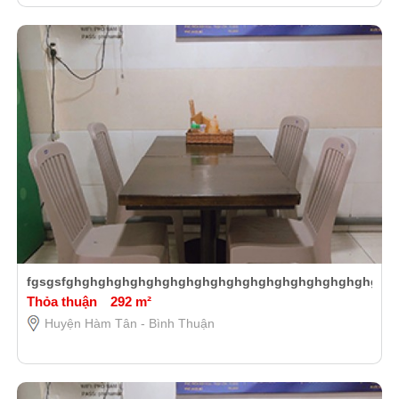
fgsgsfghghghghghghghghghghghghghghghghghghghghgh
Thỏa thuận
292 m²
Huyện Hàm Tân - Bình Thuận