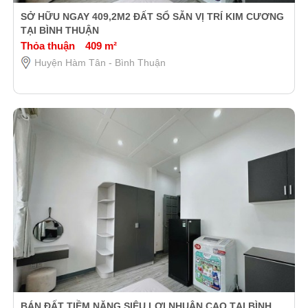
SỞ HỮU NGAY 409,2M2 ĐẤT SỔ SẴN VỊ TRÍ KIM CƯƠNG
TẠI BÌNH THUẬN
Thỏa thuận
409 m²
Huyện Hàm Tân - Bình Thuận
BÁN ĐẤT TIỀM NĂNG SIÊU LỢI NHUẬN CAO TẠI BÌNH