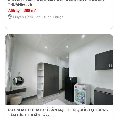
THUẬNbvbvb
7.85 tỷ
280 m²
Huyện Hàm Tân - Bình Thuận
DUY NHẤT LÔ ĐẤT SỔ SẴN MẶT TIỀN QUỐC LỘ TRUNG
TÂM BÌNH THUẬN...âsa