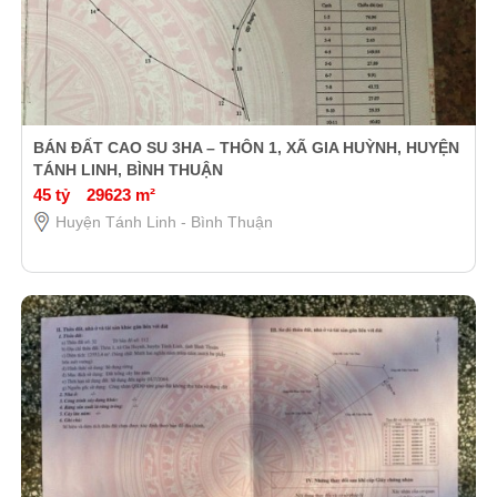
BÁN ĐẤT CAO SU 3HA – THÔN 1, XÃ GIA HUỲNH, HUYỆN
TÁNH LINH, BÌNH THUẬN
45 tỷ
29623 m²
Huyện Tánh Linh - Bình Thuận