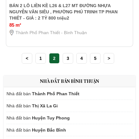
BÁN 2 LÔ LIỀN KỀ L26 & L27 MT ĐƯỜNG NHỰA
NGUYỄN VĂN SIÊU , PHƯỜNG PHÚ TRINH TP PHAN
THIẾT - GIÁ : 2 TỶ 800 triệu2
85 m²
Thành Phố Phan Thiết - Bình Thuận
<
1
2
3
4
5
>
NHÀ ĐẤT BÁN BÌNH THUẬN
Nhà đất bán
Thành Phố Phan Thiết
Nhà đất bán
Thị Xã La Gi
Nhà đất bán
Huyện Tuy Phong
Nhà đất bán
Huyện Bắc Bình