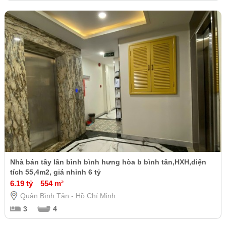
Nhà bán tây lân bình bình hưng hòa b bình tân,HXH,diện
tích 55,4m2, giá nhỉnh 6 tỷ
6.19 tỷ
554 m²
Quận Bình Tân - Hồ Chí Minh
3
4