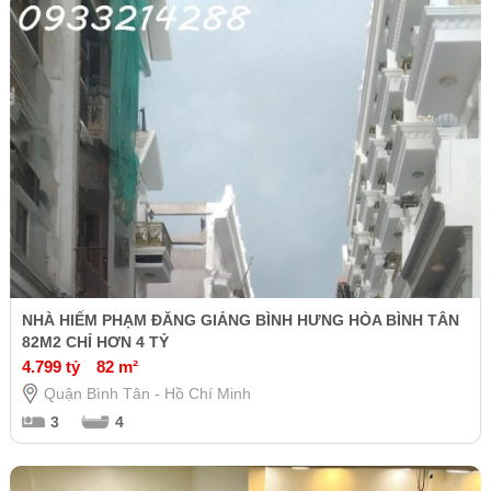
NHÀ HIẾM PHẠM ĐĂNG GIẢNG BÌNH HƯNG HÒA BÌNH TÂN
82M2 CHỈ HƠN 4 TỶ
4.799 tỷ
82 m²
Quận Bình Tân - Hồ Chí Minh
3
4