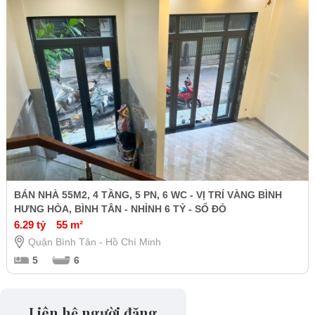
BÁN NHÀ 55M2, 4 TẦNG, 5 PN, 6 WC - VỊ TRÍ VÀNG BÌNH
HƯNG HÒA, BÌNH TÂN - NHỈNH 6 TỶ - SỔ ĐỎ
6.29 tỷ
55 m²
Quận Bình Tân - Hồ Chí Minh
5
6
Liên hệ người đăng