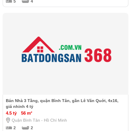
5
4
Bán Nhà 3 Tầng, quận Bình Tân, gần Lê Văn Quới, 4x16,
giá nhỉnh 4 tỷ
4.5 tỷ
56 m²
Quận Bình Tân - Hồ Chí Minh
2
2