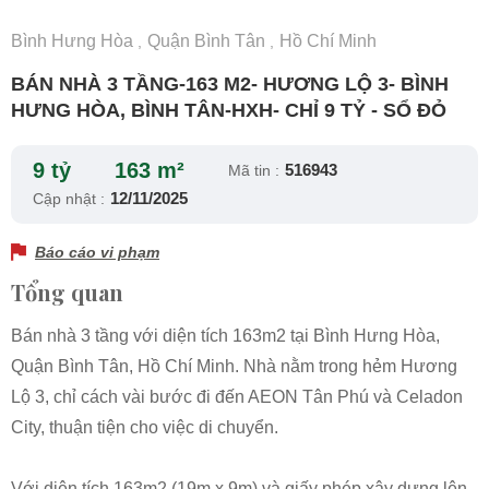
Bình Hưng Hòa
Quận Bình Tân
Hồ Chí Minh
,
,
BÁN NHÀ 3 TẦNG-163 M2- HƯƠNG LỘ 3- BÌNH
HƯNG HÒA, BÌNH TÂN-HXH- CHỈ 9 TỶ - SỔ ĐỎ
9 tỷ
163 m²
516943
Mã tin :
12/11/2025
Cập nhật :
Báo cáo vi phạm
Tổng quan
Bán nhà 3 tầng với diện tích 163m2 tại Bình Hưng Hòa,
Quận Bình Tân, Hồ Chí Minh. Nhà nằm trong hẻm Hương
Lộ 3, chỉ cách vài bước đi đến AEON Tân Phú và Celadon
City, thuận tiện cho việc di chuyển.
Với diện tích 163m2 (19m x 9m) và giấy phép xây dựng lên