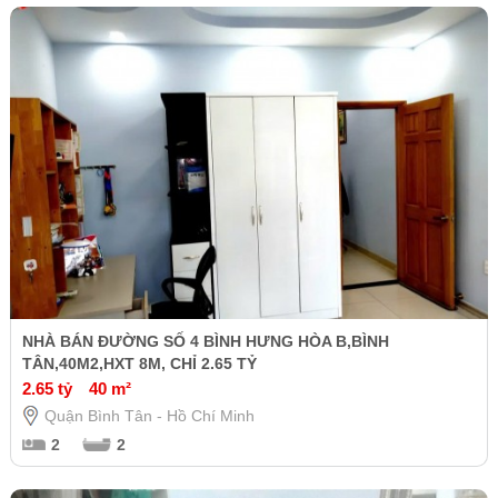
NHÀ BÁN ĐƯỜNG SỐ 4 BÌNH HƯNG HÒA B,BÌNH
TÂN,40M2,HXT 8M, CHỈ 2.65 TỶ
2.65 tỷ
40 m²
Quận Bình Tân - Hồ Chí Minh
2
2