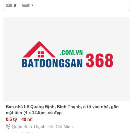
6
7
Bán nhà Lê Quang Định, Bình Thạnh, ô tô vào nhà, gần
mặt tiền (4 x 12.5)m, sổ đẹp
8.5 tỷ
48 m²
Quận Bình Thạnh - Hồ Chí Minh