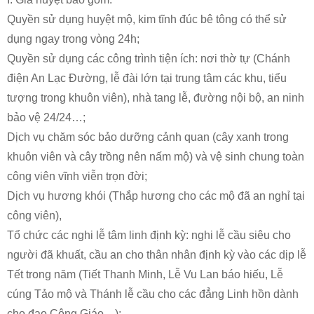
Quyền sử dụng huyệt mộ, kim tĩnh đúc bê tông có thể sử
dụng ngay trong vòng 24h;
Quyền sử dụng các công trình tiện ích: nơi thờ tự (Chánh
điện An Lạc Đường, lễ đài lớn tại trung tâm các khu, tiểu
tượng trong khuôn viên), nhà tang lễ, đường nội bộ, an ninh
bảo vệ 24/24…;
Dịch vụ chăm sóc bảo dưỡng cảnh quan (cây xanh trong
khuôn viên và cây trồng nên nấm mộ) và vệ sinh chung toàn
công viên vĩnh viễn trọn đời;
Dịch vụ hương khói (Thắp hương cho các mộ đã an nghỉ tại
công viên),
Tổ chức các nghi lễ tâm linh định kỳ: nghi lễ cầu siêu cho
người đã khuất, cầu an cho thân nhân định kỳ vào các dịp lễ
Tết trong năm (Tiết Thanh Minh, Lễ Vu Lan báo hiếu, Lễ
cúng Tảo mộ và Thánh lễ cầu cho các đẳng Linh hồn dành
cho đạo Công Giáo…);