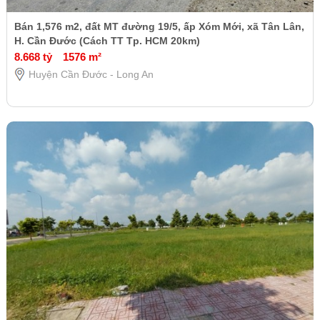
Bán 1,576 m2, đất MT đường 19/5, ấp Xóm Mới, xã Tân Lân,
H. Cần Đước (Cách TT Tp. HCM 20km)
8.668 tỷ
1576 m²
Huyện Cần Đước - Long An