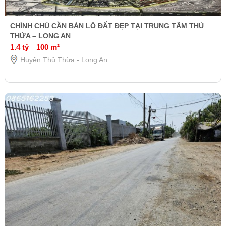
CHÍNH CHỦ CẦN BÁN LÔ ĐẤT ĐẸP TẠI TRUNG TÂM THỦ
THỪA – LONG AN
1.4 tỷ
100 m²
Huyện Thủ Thừa - Long An