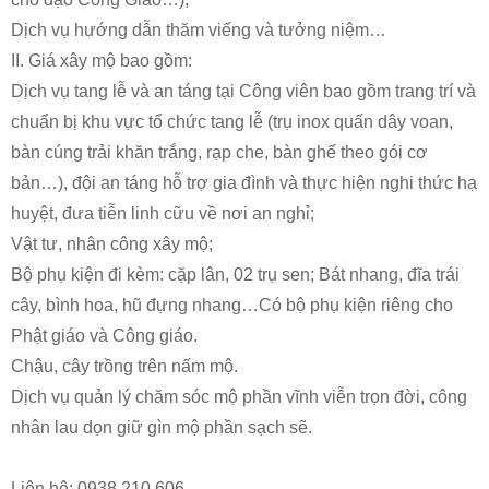
Dịch vụ hướng dẫn thăm viếng và tưởng niệm…
II. Giá xây mộ bao gồm:
Dịch vụ tang lễ và an táng tại Công viên bao gồm trang trí và
chuẩn bị khu vực tổ chức tang lễ (trụ inox quấn dây voan,
bàn cúng trải khăn trắng, rạp che, bàn ghế theo gói cơ
bản…), đội an táng hỗ trợ gia đình và thực hiện nghi thức hạ
huyệt, đưa tiễn linh cữu về nơi an nghỉ;
Vật tư, nhân công xây mộ;
Bộ phụ kiện đi kèm: cặp lân, 02 trụ sen; Bát nhang, đĩa trái
cây, bình hoa, hũ đựng nhang…Có bộ phụ kiện riêng cho
Phật giáo và Công giáo.
Chậu, cây trồng trên nấm mộ.
Dịch vụ quản lý chăm sóc mộ phần vĩnh viễn trọn đời, công
nhân lau dọn giữ gìn mộ phần sạch sẽ.
Liên hệ: 0938.210.606