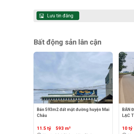
Lưu tin đăng
Bất động sản lân cận
Bán 593m2 đất mặt đường huyện Mai
BÁN 
Châu
LẠC 
11.5 tỷ
593 m²
10 tỷ