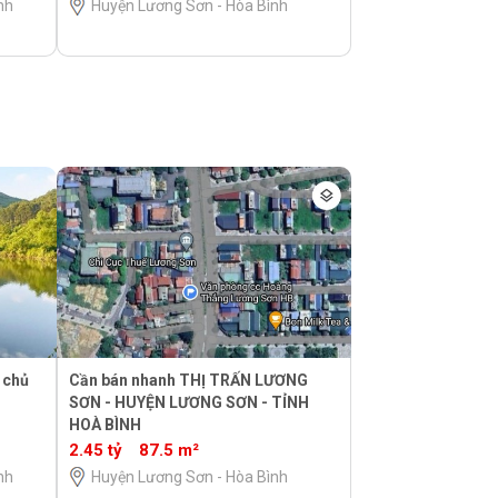
nh
Huyện Lương Sơn - Hòa Bình
 chủ
Cần bán nhanh THỊ TRẤN LƯƠNG
SƠN - HUYỆN LƯƠNG SƠN - TỈNH
HOÀ BÌNH
2.45 tỷ
87.5 m²
nh
Huyện Lương Sơn - Hòa Bình