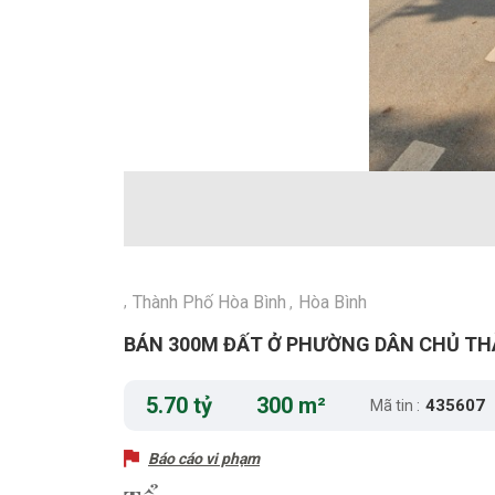
Thành Phố Hòa Bình
Hòa Bình
,
,
BÁN 300M ĐẤT Ở PHƯỜNG DÂN CHỦ T
5.70 tỷ
300 m²
435607
Mã tin :
Báo cáo vi phạm