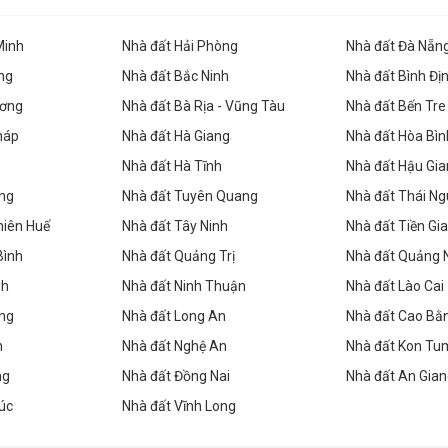
Minh
Nhà đất Hải Phòng
Nhà đất Đà Nẵn
ng
Nhà đất Bắc Ninh
Nhà đất Bình Đị
ương
Nhà đất Bà Rịa - Vũng Tàu
Nhà đất Bến Tre
háp
Nhà đất Hà Giang
Nhà đất Hòa Bìn
Nhà đất Hà Tĩnh
Nhà đất Hậu Gi
ăng
Nhà đất Tuyên Quang
Nhà đất Thái N
hiên Huế
Nhà đất Tây Ninh
Nhà đất Tiền Gi
Bình
Nhà đất Quảng Trị
Nhà đất Quảng
nh
Nhà đất Ninh Thuận
Nhà đất Lào Cai
ng
Nhà đất Long An
Nhà đất Cao Bằ
n
Nhà đất Nghệ An
Nhà đất Kon Tu
ng
Nhà đất Đồng Nai
Nhà đất An Gia
úc
Nhà đất Vĩnh Long