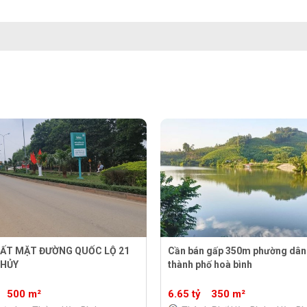
ĐẤT MẶT ĐƯỜNG QUỐC LỘ 21
Cần bán gấp 350m phường dân
THỦY
thành phố hoà bình
500 m²
6.65 tỷ
350 m²