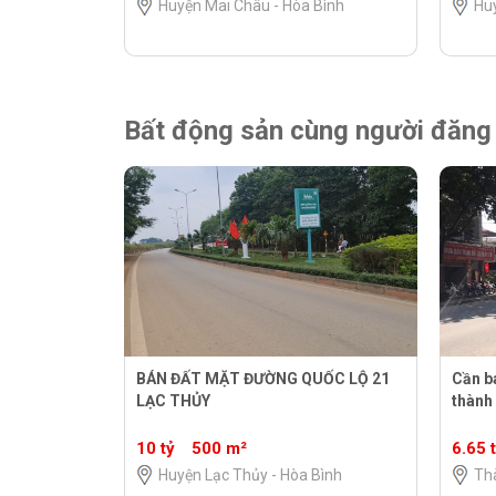
Huyện Mai Châu - Hòa Bình
Huy
Bất động sản cùng người đăng
BÁN ĐẤT MẶT ĐƯỜNG QUỐC LỘ 21
Cần b
LẠC THỦY
thành
10 tỷ
500 m²
6.65 
Huyện Lạc Thủy - Hòa Bình
Th